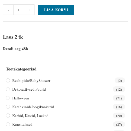
-
+
LISA KORVI
Laos 2 tk
Rendi aeg 48h
Tootekategooriad
Beebipidu/BabyShower
(2)
Dekoratiivsed Puurid
(12)
Halloween
(71)
Karahvinid/joogikanistrid
(16)
Karbid, Kastid, Laekad
(20)
Kunsttaimed
(27)