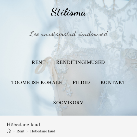
Stilisma
Loo unustamatud sündmused
RENT
RENDITINGIMUSED
TOOME ISE KOHALE
PILDID
KONTAKT
SOOVIKORV
Hõbedane laud
>
Rent
>
Hõbedane laud