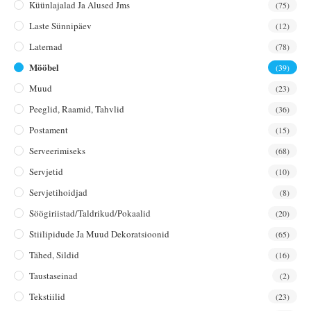
Küünlajalad Ja Alused Jms
(75)
Laste Sünnipäev
(12)
Laternad
(78)
Mööbel
(39)
Muud
(23)
Peeglid, Raamid, Tahvlid
(36)
Postament
(15)
Serveerimiseks
(68)
Servjetid
(10)
Servjetihoidjad
(8)
Söögiriistad/taldrikud/pokaalid
(20)
Stiilipidude Ja Muud Dekoratsioonid
(65)
Tähed, Sildid
(16)
Taustaseinad
(2)
Tekstiilid
(23)