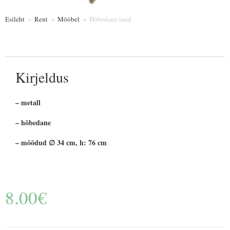
Esileht
>
Rent
>
Mööbel
>
Hõbedane laud
Kirjeldus
– metall
– hõbedane
– mõõdud ∅ 34 cm, h: 76 cm
8.00
€