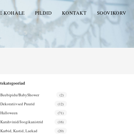
E KOHALE
PILDID
KONTAKT
SOOVIKORV
tekategooriad
Beebipidu/BabyShower
(2)
Dekoratiivsed Puurid
(12)
Halloween
(71)
Karahvinid/joogikanistrid
(16)
Karbid, Kastid, Laekad
(20)