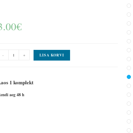
3.00
€
-
+
LISA KORVI
Laos 1 komplekt
endi aeg 48 h