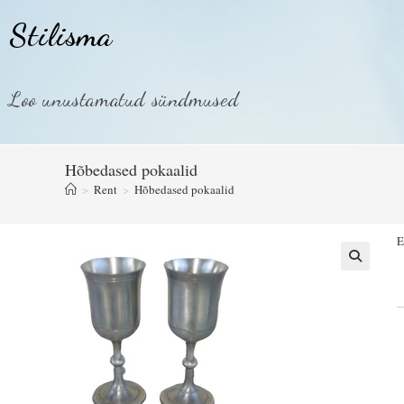
Stilisma
Loo unustamatud sündmused
Hõbedased pokaalid
>
Rent
>
Hõbedased pokaalid
E