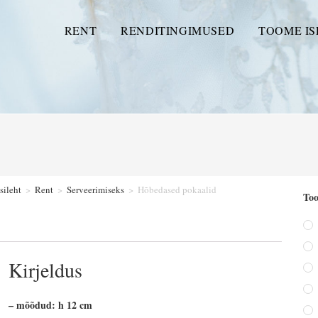
RENT
RENDITINGIMUSED
TOOME IS
sileht
>
Rent
>
Serveerimiseks
>
Hõbedased pokaalid
Too
Kirjeldus
– mõõdud: h 12 cm