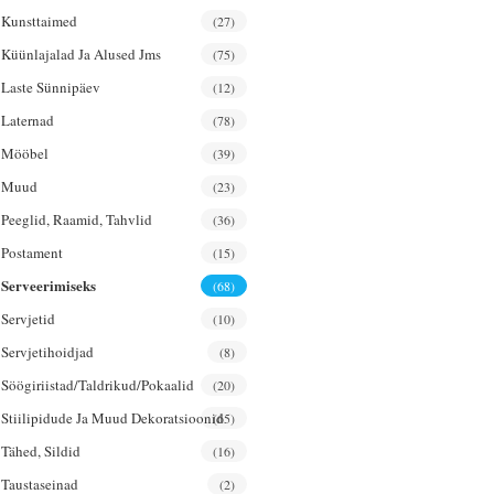
Kunsttaimed
(27)
Küünlajalad Ja Alused Jms
(75)
Laste Sünnipäev
(12)
Laternad
(78)
Mööbel
(39)
Muud
(23)
Peeglid, Raamid, Tahvlid
(36)
Postament
(15)
Serveerimiseks
(68)
Servjetid
(10)
Servjetihoidjad
(8)
Söögiriistad/taldrikud/pokaalid
(20)
Stiilipidude Ja Muud Dekoratsioonid
(65)
Tähed, Sildid
(16)
Taustaseinad
(2)