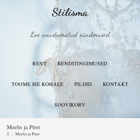
Stilisma
Loo unustamatud sündmused
RENT
RENDITINGIMUSED
TOOME ISE KOHALE
PILDID
KONTAKT
SOOVIKORV
Meelis ja Piret
>
Meelis ja Piret