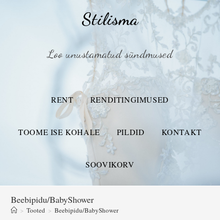
Stilisma
Loo unustamatud sündmused
RENT
RENDITINGIMUSED
TOOME ISE KOHALE
PILDID
KONTAKT
SOOVIKORV
Beebipidu/BabyShower
>
Tooted
>
Beebipidu/BabyShower