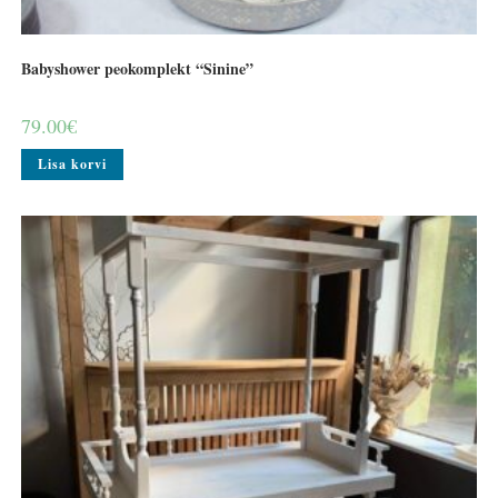
Babyshower peokomplekt “Sinine”
79.00
€
Lisa korvi