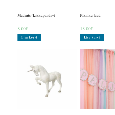
Madrats (kokkupandav)
Pikniku laud
8.00
€
18.00
€
Lisa korvi
Lisa korvi