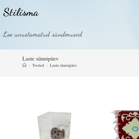
Stilisma
Loo unustamatud sündmused
Laste sünnipäev
>
Tooted
>
Laste sünnipäev