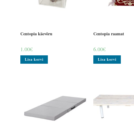
Centopia käevõru
Centopia raamat
1.00
€
6.00
€
Lisa korvi
Lisa korvi