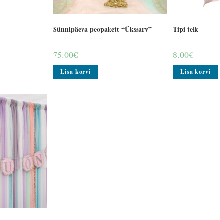
Sünnipäeva peopakett “Ükssarv”
Tipi telk
75.00
€
8.00
€
Lisa korvi
Lisa korvi