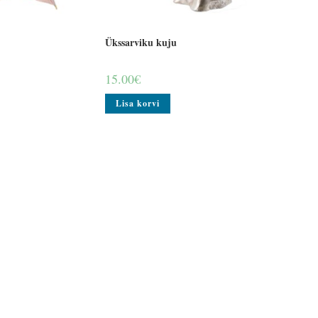
Ükssarviku kuju
15.00
€
Lisa korvi