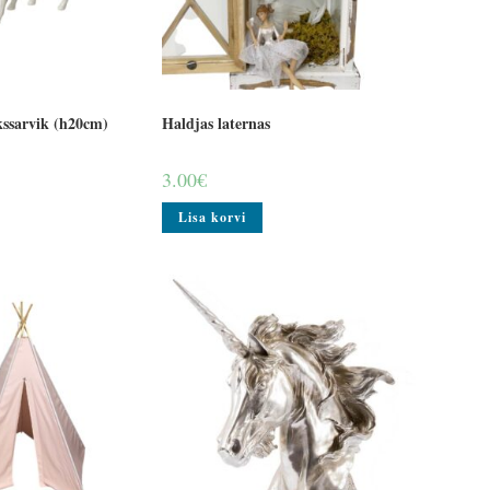
kssarvik (h20cm)
Haldjas laternas
3.00
€
Lisa korvi