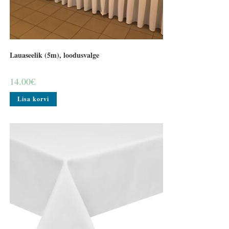
Lauaseelik (5m), loodusvalge
14.00
€
Lisa korvi