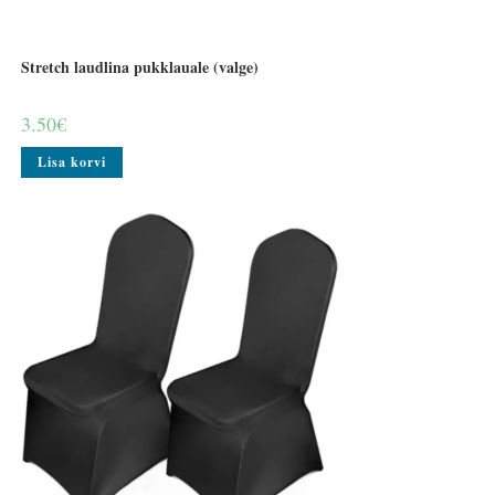
Stretch laudlina pukklauale (valge)
3.50
€
Lisa korvi