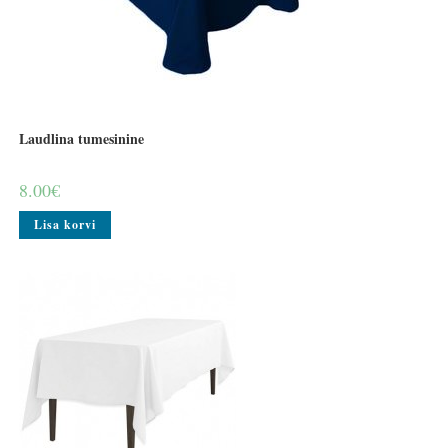
Laudlina tumesinine
8.00
€
Lisa korvi