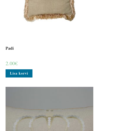
Padi
2.00
€
Lisa korvi