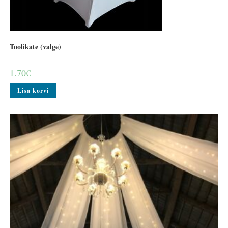
Toolikate (valge)
1.70
€
Lisa korvi