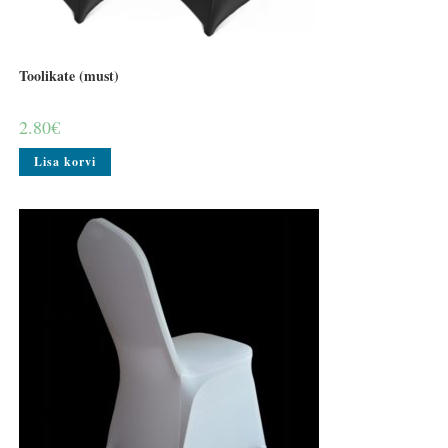
Toolikate (must)
2.80
€
Lisa korvi