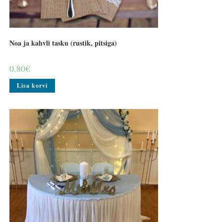
Noa ja kahvli tasku (rustik, pitsiga)
0.80
€
Lisa korvi