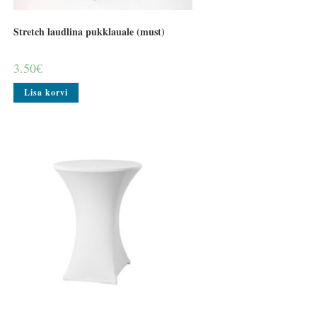
Stretch laudlina pukklauale (must)
3.50
€
Lisa korvi