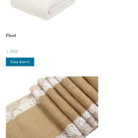
Pleed
1.80
€
Lisa korvi