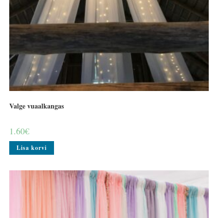
Valge vuaalkangas
1.60
€
Lisa korvi