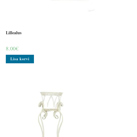
Lillealus
8.00
€
Lisa korvi