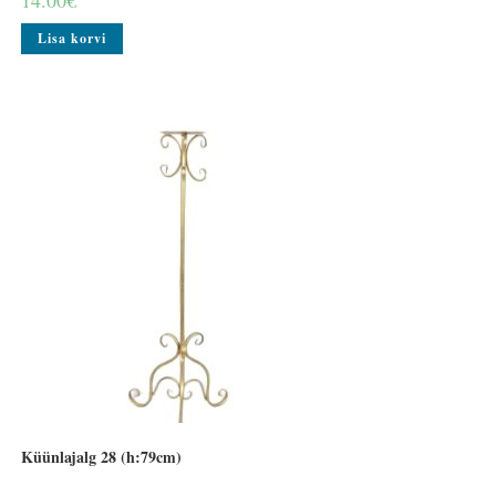
14.00
€
Lisa korvi
Küünlajalg 28 (h:79cm)