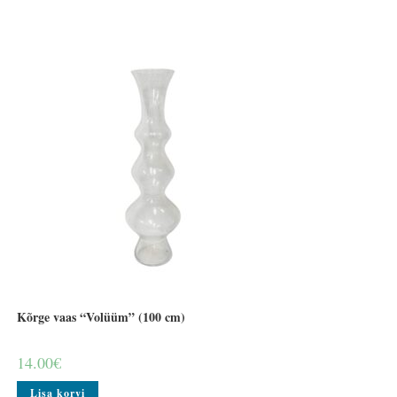
Kõrge vaas “Volüüm” (100 cm)
14.00
€
Lisa korvi