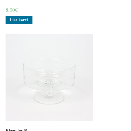
8.00
€
Lisa korvi
Klaasalus 01