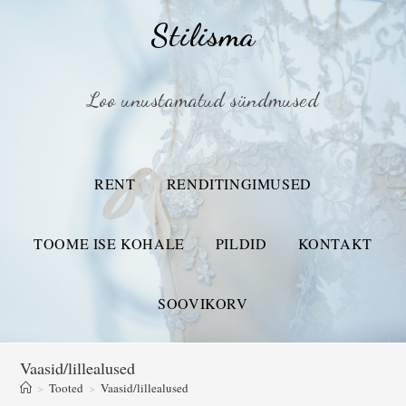
Stilisma
Loo unustamatud sündmused
RENT
RENDITINGIMUSED
TOOME ISE KOHALE
PILDID
KONTAKT
SOOVIKORV
Vaasid/lillealused
>
Tooted
>
Vaasid/lillealused