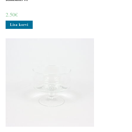
2.50
€
Lisa korvi