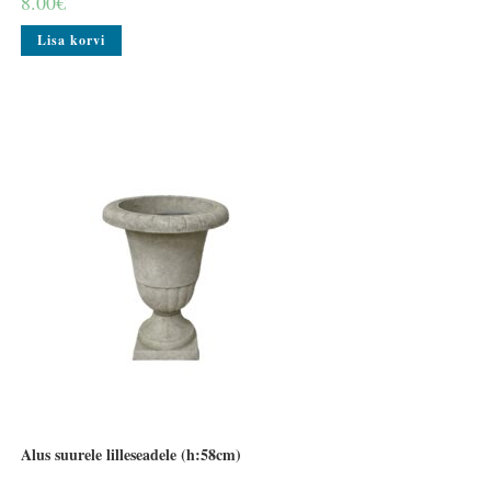
8.00
€
Lisa korvi
Alus suurele lilleseadele (h:58cm)