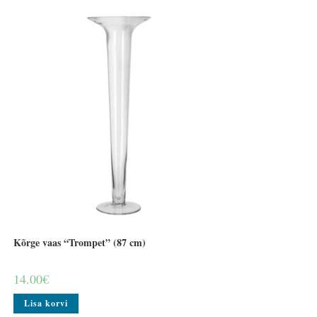
Kõrge vaas “Trompet” (87 cm)
14.00
€
Lisa korvi