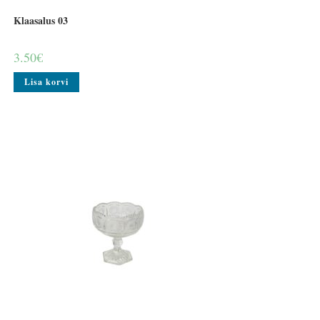
Klaasalus 03
3.50
€
Lisa korvi