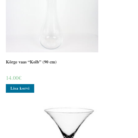
Kõrge vaas “Kolb” (90 cm)
14.00
€
Lisa korvi