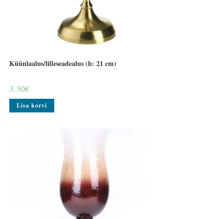
Küünlaalus/lilleseadealus (h: 21 cm)
3.30
€
Lisa korvi