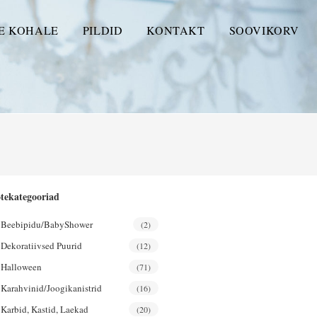
E KOHALE
PILDID
KONTAKT
SOOVIKORV
tekategooriad
Beebipidu/BabyShower
(2)
Dekoratiivsed Puurid
(12)
Halloween
(71)
Karahvinid/joogikanistrid
(16)
Karbid, Kastid, Laekad
(20)