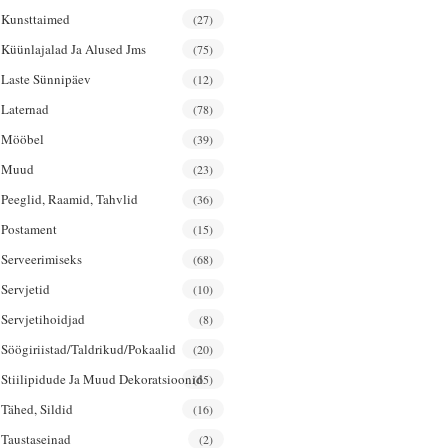
Kunsttaimed
(27)
Küünlajalad Ja Alused Jms
(75)
Laste Sünnipäev
(12)
Laternad
(78)
Mööbel
(39)
Muud
(23)
Peeglid, Raamid, Tahvlid
(36)
Postament
(15)
Serveerimiseks
(68)
Servjetid
(10)
Servjetihoidjad
(8)
Söögiriistad/taldrikud/pokaalid
(20)
Stiilipidude Ja Muud Dekoratsioonid
(65)
Tähed, Sildid
(16)
Taustaseinad
(2)