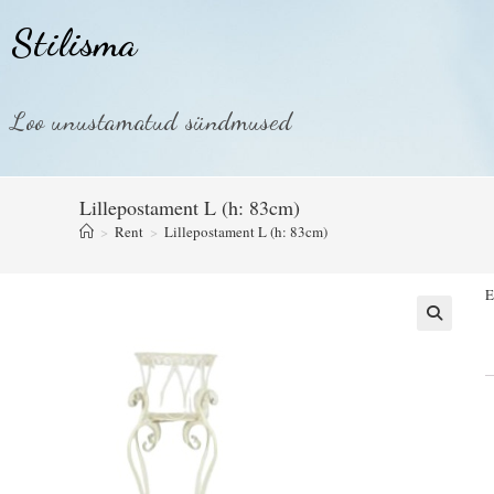
Stilisma
Loo unustamatud sündmused
Lillepostament L (h: 83cm)
>
Rent
>
Lillepostament L (h: 83cm)
E