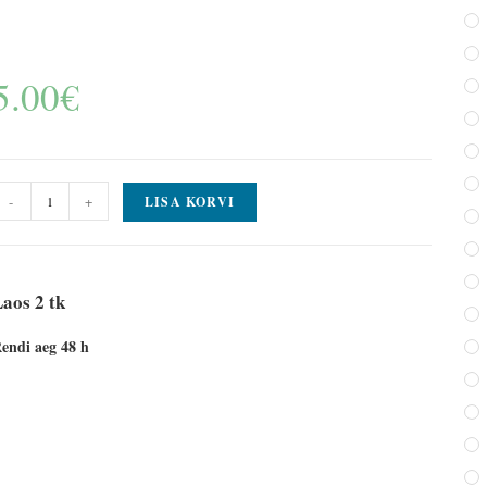
5.00
€
-
+
LISA KORVI
aos 2 tk
endi aeg 48 h