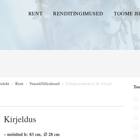
RENT
RENDITINGIMUSED
TOOME IS
sileht
>
Rent
>
Vaasid/lillealused
>
Lillepostament L (h: 83cm)
Too
Kirjeldus
– mõõdud h: 83 cm, ∅ 28 cm