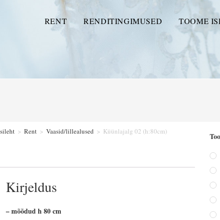
RENT
RENDITINGIMUSED
TOOME IS
sileht
>
Rent
>
Vaasid/lillealused
>
Küünlajalg 02 (h:80cm)
Too
Kirjeldus
– mõõdud h 80 cm