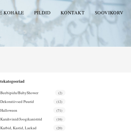
E KOHALE
PILDID
KONTAKT
SOOVIKORV
tekategooriad
Beebipidu/BabyShower
(2)
Dekoratiivsed Puurid
(12)
Halloween
(71)
Karahvinid/joogikanistrid
(16)
Karbid, Kastid, Laekad
(20)