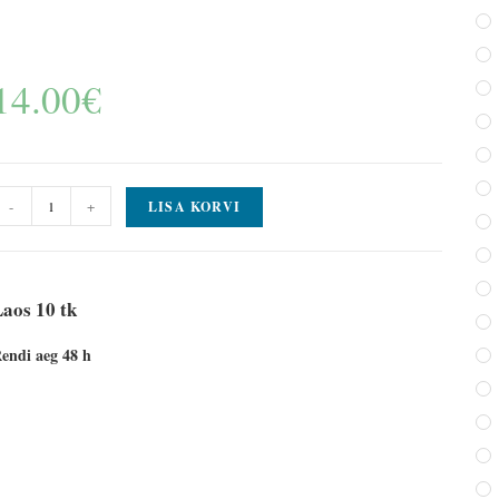
14.00
€
-
+
LISA KORVI
aos 10 tk
endi aeg 48 h