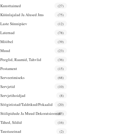
Kunsttaimed
(27)
Küünlajalad Ja Alused Jms
(75)
Laste Sünnipäev
(12)
Laternad
(78)
Mööbel
(39)
Muud
(23)
Peeglid, Raamid, Tahvlid
(36)
Postament
(15)
Serveerimiseks
(68)
Servjetid
(10)
Servjetihoidjad
(8)
Söögiriistad/taldrikud/pokaalid
(20)
Stiilipidude Ja Muud Dekoratsioonid
(65)
Tähed, Sildid
(16)
Taustaseinad
(2)