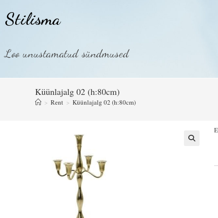
Stilisma
Loo unustamatud sündmused
Küünlajalg 02 (h:80cm)
>
Rent
>
Küünlajalg 02 (h:80cm)
E