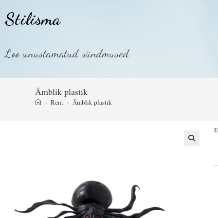
Stilisma
Loo unustamatud sündmused
Ämblik plastik
>
Rent
>
Ämblik plastik
E