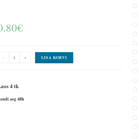
0.80
€
-
+
LISA KORVI
aos 4 tk
endi aeg 48h