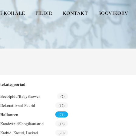
E KOHALE
PILDID
KONTAKT
SOOVIKORV
tekategooriad
Beebipidu/BabyShower
(2)
Dekoratiivsed Puurid
(12)
Halloween
(71)
Karahvinid/joogikanistrid
(16)
Karbid, Kastid, Laekad
(20)