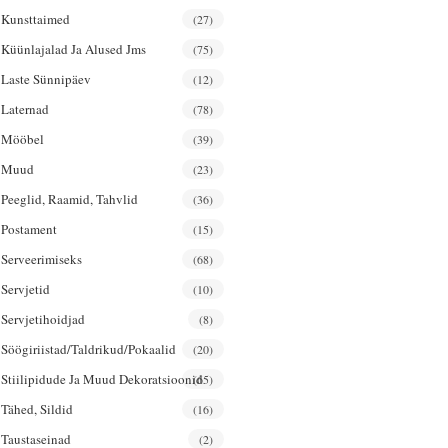
Kunsttaimed
(27)
Küünlajalad Ja Alused Jms
(75)
Laste Sünnipäev
(12)
Laternad
(78)
Mööbel
(39)
Muud
(23)
Peeglid, Raamid, Tahvlid
(36)
Postament
(15)
Serveerimiseks
(68)
Servjetid
(10)
Servjetihoidjad
(8)
Söögiriistad/taldrikud/pokaalid
(20)
Stiilipidude Ja Muud Dekoratsioonid
(65)
Tähed, Sildid
(16)
Taustaseinad
(2)