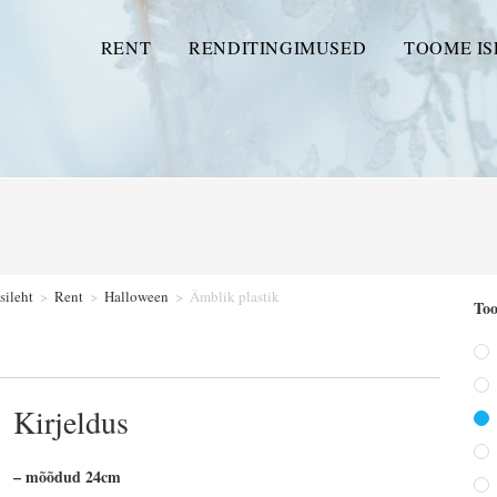
RENT
RENDITINGIMUSED
TOOME IS
sileht
>
Rent
>
Halloween
>
Ämblik plastik
Too
Kirjeldus
– mõõdud 24cm