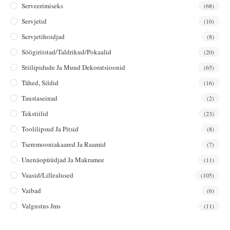
Serveerimiseks
(68)
Servjetid
(10)
Servjetihoidjad
(8)
Söögiriistad/taldrikud/pokaalid
(20)
Stiilipidude Ja Muud Dekoratsioonid
(65)
Tähed, Sildid
(16)
Taustaseinad
(2)
Tekstiilid
(23)
Toolilipsud Ja Pitsid
(8)
Tseremooniakaared Ja Raamid
(7)
Unenäopüüdjad Ja Makramee
(11)
Vaasid/lillealused
(105)
Vaibad
(6)
Valgustus Jms
(11)