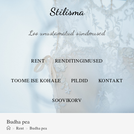
Stilisma
Loo unustamatud sündmused
RENT
RENDITINGIMUSED
TOOME ISE KOHALE
PILDID
KONTAKT
SOOVIKORV
Budha pea
>
Rent
>
Budha pea