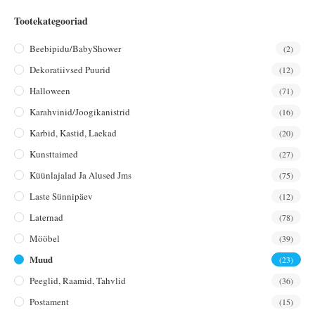
Tootekategooriad
Beebipidu/BabyShower
(2)
Dekoratiivsed Puurid
(12)
Halloween
(71)
Karahvinid/joogikanistrid
(16)
Karbid, Kastid, Laekad
(20)
Kunsttaimed
(27)
Küünlajalad Ja Alused Jms
(75)
Laste Sünnipäev
(12)
Laternad
(78)
Mööbel
(39)
Muud
(23)
Peeglid, Raamid, Tahvlid
(36)
Postament
(15)