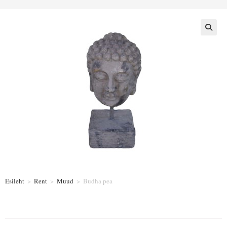
Esileht
>
Rent
>
Muud
>
Budha pea