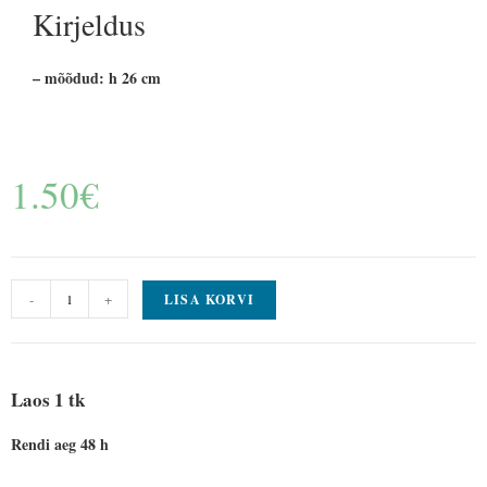
Kirjeldus
– mõõdud: h 26 cm
1.50
€
-
+
LISA KORVI
Laos 1 tk
Rendi aeg 48 h