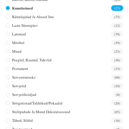
Kunsttaimed
(27)
Küünlajalad Ja Alused Jms
(75)
Laste Sünnipäev
(12)
Laternad
(78)
Mööbel
(39)
Muud
(23)
Peeglid, Raamid, Tahvlid
(36)
Postament
(15)
Serveerimiseks
(68)
Servjetid
(10)
Servjetihoidjad
(8)
Söögiriistad/taldrikud/pokaalid
(20)
Stiilipidude Ja Muud Dekoratsioonid
(65)
Tähed, Sildid
(16)