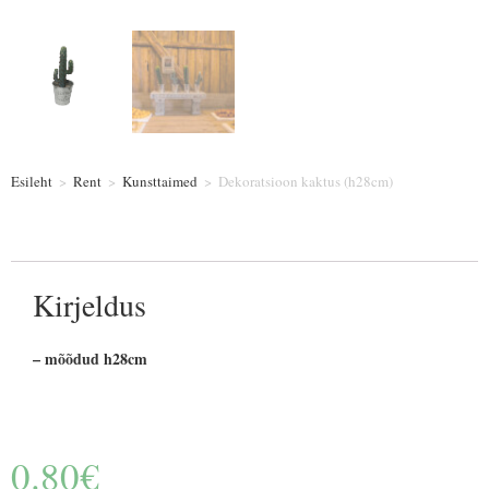
Esileht
>
Rent
>
Kunsttaimed
>
Dekoratsioon kaktus (h28cm)
Kirjeldus
– mõõdud h28cm
0.80
€