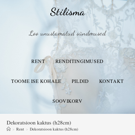
Stilisma
Loo unustamatud sündmused
RENT
RENDITINGIMUSED
TOOME ISE KOHALE
PILDID
KONTAKT
SOOVIKORV
Dekoratsioon kaktus (h28cm)
>
Rent
>
Dekoratsioon kaktus (h28cm)