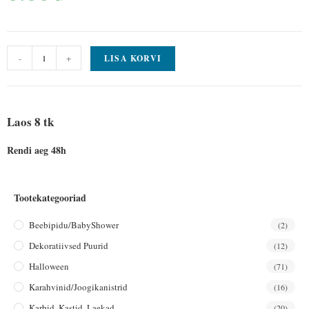
-
+
LISA KORVI
Laos 8 tk
Rendi aeg 48h
Tootekategooriad
Beebipidu/BabyShower
(2)
Dekoratiivsed Puurid
(12)
Halloween
(71)
Karahvinid/joogikanistrid
(16)
Karbid, Kastid, Laekad
(20)