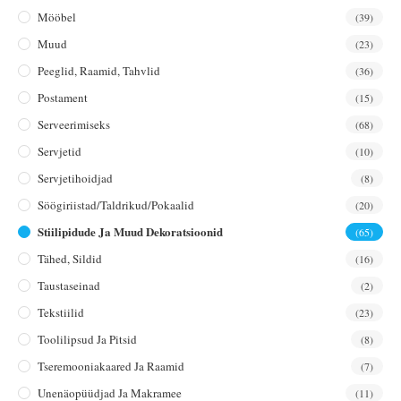
Mööbel
(39)
Muud
(23)
Peeglid, Raamid, Tahvlid
(36)
Postament
(15)
Serveerimiseks
(68)
Servjetid
(10)
Servjetihoidjad
(8)
Söögiriistad/taldrikud/pokaalid
(20)
Stiilipidude Ja Muud Dekoratsioonid
(65)
Tähed, Sildid
(16)
Taustaseinad
(2)
Tekstiilid
(23)
Toolilipsud Ja Pitsid
(8)
Tseremooniakaared Ja Raamid
(7)
Unenäopüüdjad Ja Makramee
(11)