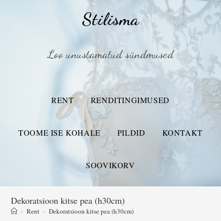
Stilisma
Loo unustamatud sündmused
RENT
RENDITINGIMUSED
TOOME ISE KOHALE
PILDID
KONTAKT
SOOVIKORV
Dekoratsioon kitse pea (h30cm)
>
Rent
>
Dekoratsioon kitse pea (h30cm)