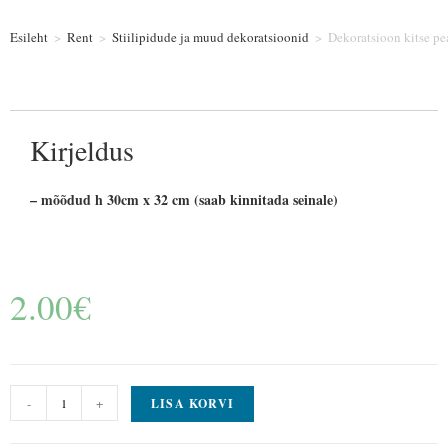
Esileht
>
Rent
>
Stiilipidude ja muud dekoratsioonid
>
Dekoratsioon kitse p
Kirjeldus
– mõõdud h 30cm x 32 cm (saab kinnitada seinale)
2.00
€
-
+
LISA KORVI