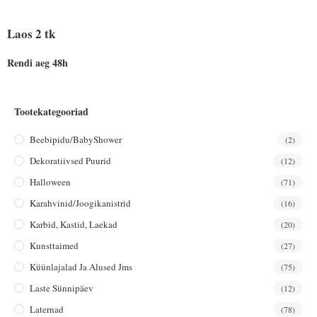
Laos 2 tk
Rendi aeg 48h
Tootekategooriad
Beebipidu/BabyShower
(2)
Dekoratiivsed Puurid
(12)
Halloween
(71)
Karahvinid/joogikanistrid
(16)
Karbid, Kastid, Laekad
(20)
Kunsttaimed
(27)
Küünlajalad Ja Alused Jms
(75)
Laste Sünnipäev
(12)
Laternad
(78)