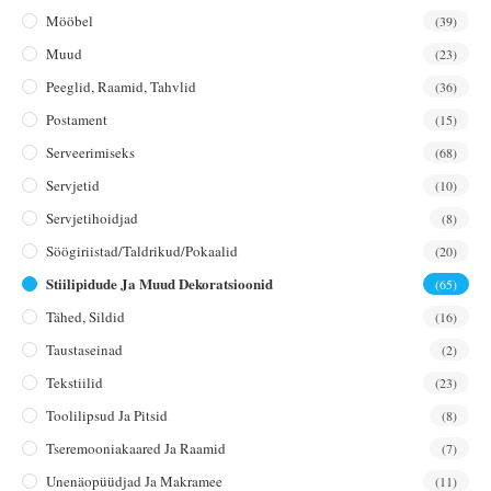
Mööbel
(39)
Muud
(23)
Peeglid, Raamid, Tahvlid
(36)
Postament
(15)
Serveerimiseks
(68)
Servjetid
(10)
Servjetihoidjad
(8)
Söögiriistad/taldrikud/pokaalid
(20)
Stiilipidude Ja Muud Dekoratsioonid
(65)
Tähed, Sildid
(16)
Taustaseinad
(2)
Tekstiilid
(23)
Toolilipsud Ja Pitsid
(8)
Tseremooniakaared Ja Raamid
(7)
Unenäopüüdjad Ja Makramee
(11)