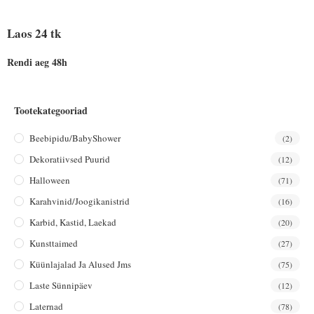
Laos 24 tk
Rendi aeg 48h
Tootekategooriad
Beebipidu/BabyShower
(2)
Dekoratiivsed Puurid
(12)
Halloween
(71)
Karahvinid/joogikanistrid
(16)
Karbid, Kastid, Laekad
(20)
Kunsttaimed
(27)
Küünlajalad Ja Alused Jms
(75)
Laste Sünnipäev
(12)
Laternad
(78)