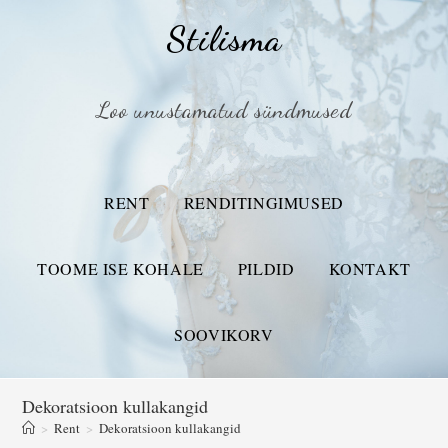
Stilisma
Loo unustamatud sündmused
RENT
RENDITINGIMUSED
TOOME ISE KOHALE
PILDID
KONTAKT
SOOVIKORV
Dekoratsioon kullakangid
>
Rent
>
Dekoratsioon kullakangid