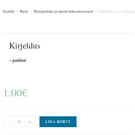
Esileht
>
Rent
>
Stiilipidude ja muud dekoratsioonid
>
Dekoratsioon kullaka
Kirjeldus
– puidust
1.00
€
-
+
LISA KORVI