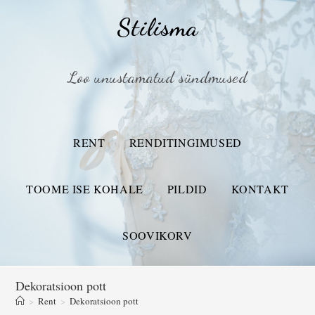
Stilisma
Loo unustamatud sündmused
RENT
RENDITINGIMUSED
TOOME ISE KOHALE
PILDID
KONTAKT
SOOVIKORV
Dekoratsioon pott
>
Rent
>
Dekoratsioon pott