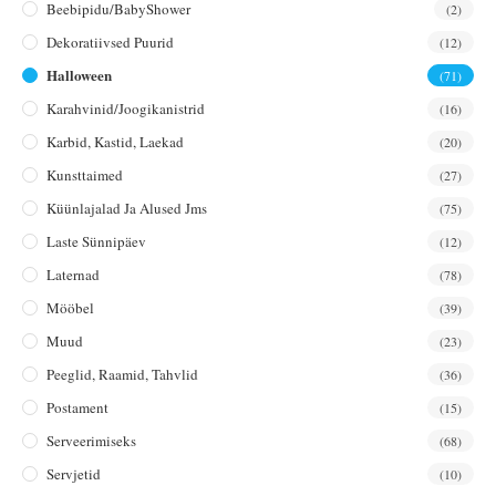
Beebipidu/BabyShower
(2)
Dekoratiivsed Puurid
(12)
Halloween
(71)
Karahvinid/joogikanistrid
(16)
Karbid, Kastid, Laekad
(20)
Kunsttaimed
(27)
Küünlajalad Ja Alused Jms
(75)
Laste Sünnipäev
(12)
Laternad
(78)
Mööbel
(39)
Muud
(23)
Peeglid, Raamid, Tahvlid
(36)
Postament
(15)
Serveerimiseks
(68)
Servjetid
(10)