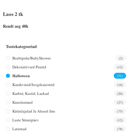
Laos 2 tk
Rendi aeg 48h
Tootekategooriad
Beebipidu/BabyShower
(2)
Dekoratiivsed Puurid
(12)
Halloween
(71)
Karahvinid/joogikanistrid
(16)
Karbid, Kastid, Laekad
(20)
Kunsttaimed
(27)
Küünlajalad Ja Alused Jms
(75)
Laste Sünnipäev
(12)
Laternad
(78)