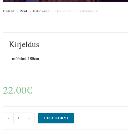
Esileht
>
Rent
>
Halloween
>
Dekoratsioon “Vikatimees”
Kirjeldus
– mõõdud 180cm
22.00
€
-
+
LISA KORVI