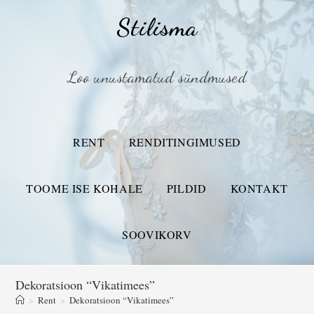
Stilisma
Loo unustamatud sündmused
RENT
RENDITINGIMUSED
TOOME ISE KOHALE
PILDID
KONTAKT
SOOVIKORV
Dekoratsioon “Vikatimees”
>
Rent
>
Dekoratsioon “Vikatimees”