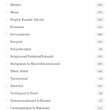
Mööbel
(39)
Muud
(23)
Peeglid, Raamid, Tahvlid
(36)
Postament
(15)
Serveerimiseks
(68)
Servjetid
(10)
Servjetihoidjad
(8)
Söögiriistad/taldrikud/pokaalid
(20)
Stiilipidude Ja Muud Dekoratsioonid
(65)
Tähed, Sildid
(16)
Taustaseinad
(2)
Tekstiilid
(23)
Toolilipsud Ja Pitsid
(8)
Tseremooniakaared Ja Raamid
(7)
Unenäopüüdjad Ja Makramee
(11)