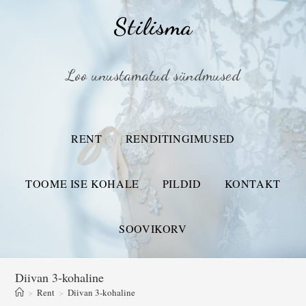
Stilisma
Loo unustamatud sündmused
RENT
RENDITINGIMUSED
TOOME ISE KOHALE
PILDID
KONTAKT
SOOVIKORV
Diivan 3-kohaline
>
Rent
>
Diivan 3-kohaline