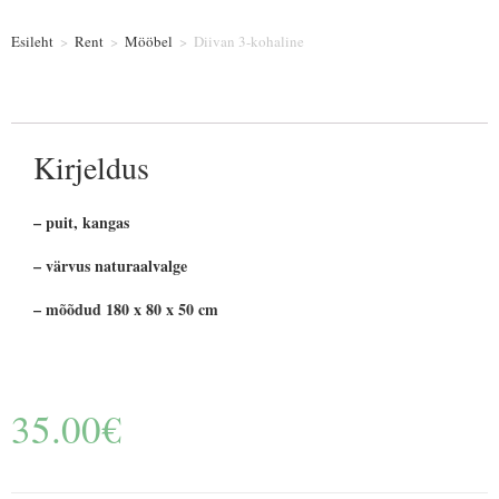
Esileht
>
Rent
>
Mööbel
>
Diivan 3-kohaline
Kirjeldus
– puit, kangas
– värvus naturaalvalge
– mõõdud 180 x 80 x 50 cm
35.00
€