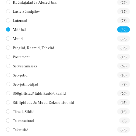
Küünlajalad Ja Alused Jms
(75)
Laste Sünnipäev
(12)
Laternad
(78)
Mööbel
(39)
Muud
(23)
Peeglid, Raamid, Tahvlid
(36)
Postament
(15)
Serveerimiseks
(68)
Servjetid
(10)
Servjetihoidjad
(8)
Söögiriistad/taldrikud/pokaalid
(20)
Stiilipidude Ja Muud Dekoratsioonid
(65)
Tähed, Sildid
(16)
Taustaseinad
(2)
Tekstiilid
(23)