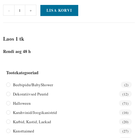
-
+
LISA KORVI
Laos 1 tk
Rendi aeg 48 h
Tootekategooriad
Beebipidu/BabyShower
(2)
Dekoratiivsed Puurid
(12)
Halloween
(71)
Karahvinid/joogikanistrid
(16)
Karbid, Kastid, Laekad
(20)
Kunsttaimed
(27)