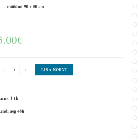
– mõõdud 90 x 50 cm
5.00
€
-
+
LISA KORVI
aos 1 tk
endi aeg 48h