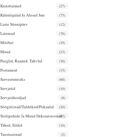
Kunsttaimed
(27)
Küünlajalad Ja Alused Jms
(75)
Laste Sünnipäev
(12)
Laternad
(78)
Mööbel
(39)
Muud
(23)
Peeglid, Raamid, Tahvlid
(36)
Postament
(15)
Serveerimiseks
(68)
Servjetid
(10)
Servjetihoidjad
(8)
Söögiriistad/taldrikud/pokaalid
(20)
Stiilipidude Ja Muud Dekoratsioonid
(65)
Tähed, Sildid
(16)
Taustaseinad
(2)