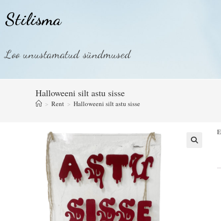
Stilisma
Loo unustamatud sündmused
Halloweeni silt astu sisse
>
Rent
>
Halloweeni silt astu sisse
E