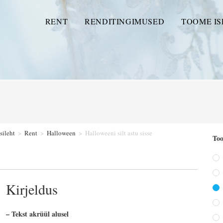
RENT
RENDITINGIMUSED
TOOME IS
sileht
>
Rent
>
Halloween
>
Halloweeni silt astu sisse
Too
Kirjeldus
– Tekst akrüül alusel