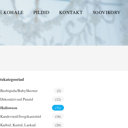
E KOHALE
PILDID
KONTAKT
SOOVIKORV
tekategooriad
Beebipidu/BabyShower
(2)
Dekoratiivsed Puurid
(12)
Halloween
(71)
Karahvinid/joogikanistrid
(16)
Karbid, Kastid, Laekad
(20)