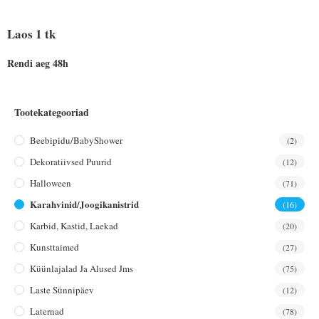
Laos 1 tk
Rendi aeg 48h
Tootekategooriad
Beebipidu/BabyShower
(2)
Dekoratiivsed Puurid
(12)
Halloween
(71)
Karahvinid/joogikanistrid
(16)
Karbid, Kastid, Laekad
(20)
Kunsttaimed
(27)
Küünlajalad Ja Alused Jms
(75)
Laste Sünnipäev
(12)
Laternad
(78)