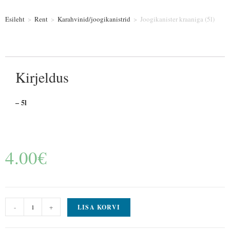
Esileht
>
Rent
>
Karahvinid/joogikanistrid
>
Joogikanister kraaniga (5l)
Kirjeldus
– 5l
4.00
€
-
+
LISA KORVI