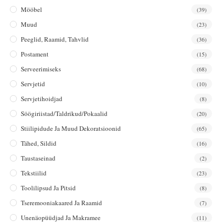
Mööbel
(39)
Muud
(23)
Peeglid, Raamid, Tahvlid
(36)
Postament
(15)
Serveerimiseks
(68)
Servjetid
(10)
Servjetihoidjad
(8)
Söögiriistad/taldrikud/pokaalid
(20)
Stiilipidude Ja Muud Dekoratsioonid
(65)
Tähed, Sildid
(16)
Taustaseinad
(2)
Tekstiilid
(23)
Toolilipsud Ja Pitsid
(8)
Tseremooniakaared Ja Raamid
(7)
Unenäopüüdjad Ja Makramee
(11)