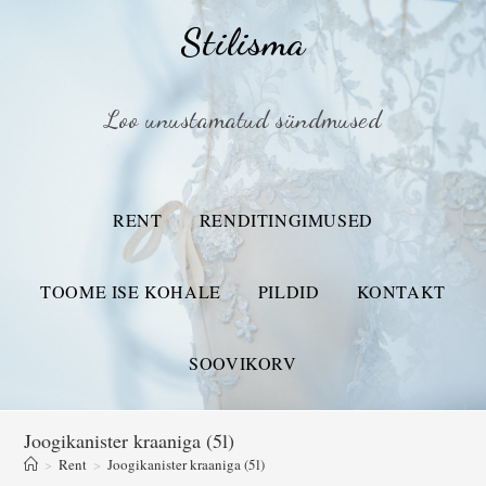
Stilisma
Loo unustamatud sündmused
RENT
RENDITINGIMUSED
TOOME ISE KOHALE
PILDID
KONTAKT
SOOVIKORV
Joogikanister kraaniga (5l)
>
Rent
>
Joogikanister kraaniga (5l)