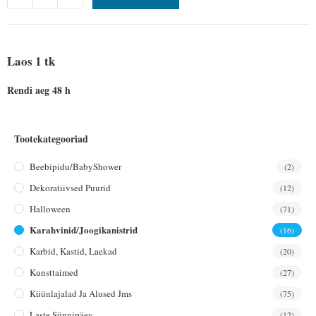
Laos 1 tk
Rendi aeg 48 h
Tootekategooriad
Beebipidu/BabyShower
(2)
Dekoratiivsed Puurid
(12)
Halloween
(71)
Karahvinid/joogikanistrid
(16)
Karbid, Kastid, Laekad
(20)
Kunsttaimed
(27)
Küünlajalad Ja Alused Jms
(75)
Laste Sünnipäev
(12)