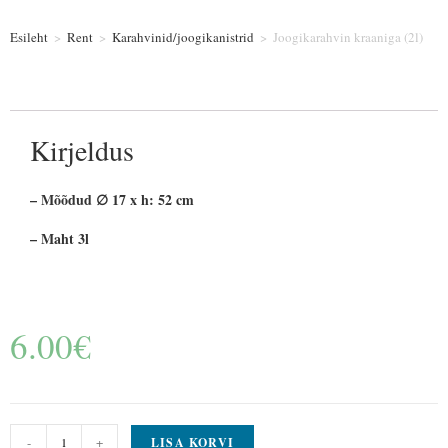
Esileht
>
Rent
>
Karahvinid/joogikanistrid
>
Joogikarahvin kraaniga (2l)
Kirjeldus
– Mõõdud ∅ 17 x h: 52 cm
– Maht 3l
6.00
€
-
+
LISA KORVI