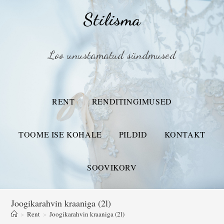
Stilisma
Loo unustamatud sündmused
RENT
RENDITINGIMUSED
TOOME ISE KOHALE
PILDID
KONTAKT
SOOVIKORV
Joogikarahvin kraaniga (2l)
>
Rent
>
Joogikarahvin kraaniga (2l)