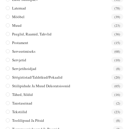
Laternad
(78)
Mööbel
(39)
Muud
(23)
Peeglid, Raamid, Tahvlid
(36)
Postament
(15)
Serveerimiseks
(68)
Servjetid
(10)
Servjetihoidjad
(8)
Söögiriistad/taldrikud/pokaalid
(20)
Stiilipidude Ja Muud Dekoratsioonid
(65)
Tähed, Sildid
(16)
Taustaseinad
(2)
Tekstiilid
(23)
Toolilipsud Ja Pitsid
(8)