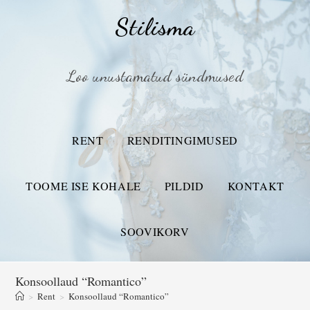
Stilisma
Loo unustamatud sündmused
RENT
RENDITINGIMUSED
TOOME ISE KOHALE
PILDID
KONTAKT
SOOVIKORV
Konsoollaud “Romantico”
>
Rent
>
Konsoollaud “Romantico”