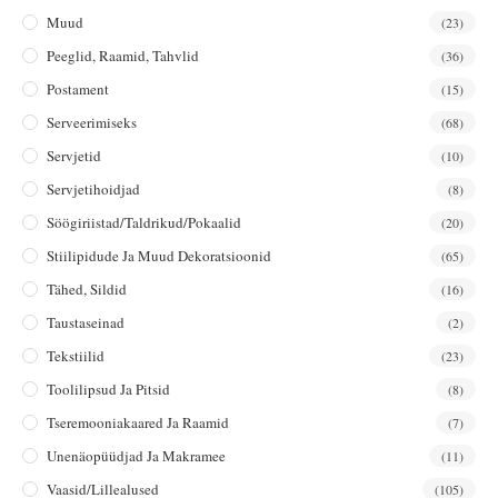
Muud
(23)
Peeglid, Raamid, Tahvlid
(36)
Postament
(15)
Serveerimiseks
(68)
Servjetid
(10)
Servjetihoidjad
(8)
Söögiriistad/taldrikud/pokaalid
(20)
Stiilipidude Ja Muud Dekoratsioonid
(65)
Tähed, Sildid
(16)
Taustaseinad
(2)
Tekstiilid
(23)
Toolilipsud Ja Pitsid
(8)
Tseremooniakaared Ja Raamid
(7)
Unenäopüüdjad Ja Makramee
(11)
Vaasid/lillealused
(105)