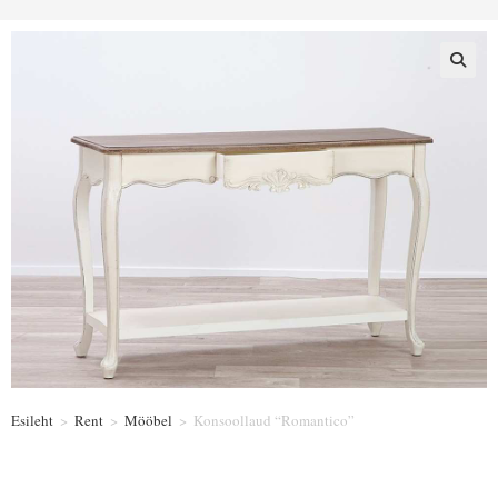
Esileht
>
Rent
>
Mööbel
>
Konsoollaud “Romantico”