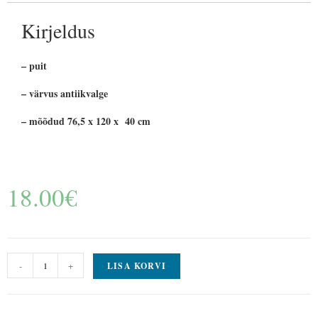
Kirjeldus
– puit
– värvus antiikvalge
– mõõdud 76,5 x 120 x 40 cm
18.00
€
-
+
LISA KORVI