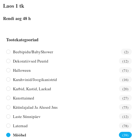
Laos 1 tk
Rendi aeg 48 h
Tootekategooriad
Beebipidu/BabyShower
(2)
Dekoratiivsed Puurid
(12)
Halloween
(71)
Karahvinid/joogikanistrid
(16)
Karbid, Kastid, Laekad
(20)
Kunsttaimed
(27)
Küünlajalad Ja Alused Jms
(75)
Laste Sünnipäev
(12)
Laternad
(78)
Mööbel
(39)