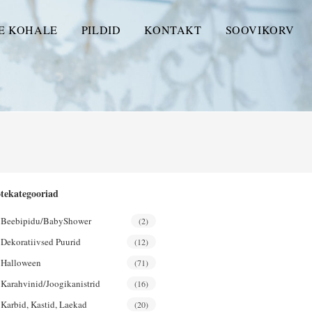
E KOHALE
PILDID
KONTAKT
SOOVIKORV
tekategooriad
Beebipidu/BabyShower
(2)
Dekoratiivsed Puurid
(12)
Halloween
(71)
Karahvinid/joogikanistrid
(16)
Karbid, Kastid, Laekad
(20)