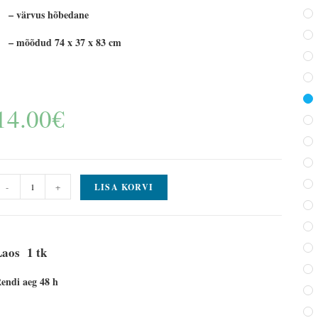
– värvus hõbedane
– mõõdud 74 x 37 x 83 cm
14.00
€
-
+
LISA KORVI
Laos 1 tk
endi aeg 48 h