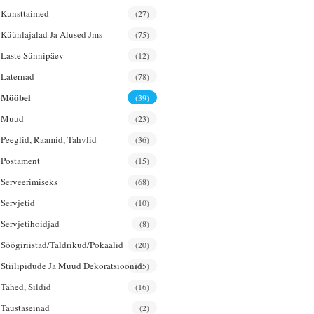
Kunsttaimed
(27)
Küünlajalad Ja Alused Jms
(75)
Laste Sünnipäev
(12)
Laternad
(78)
Mööbel
(39)
Muud
(23)
Peeglid, Raamid, Tahvlid
(36)
Postament
(15)
Serveerimiseks
(68)
Servjetid
(10)
Servjetihoidjad
(8)
Söögiriistad/taldrikud/pokaalid
(20)
Stiilipidude Ja Muud Dekoratsioonid
(65)
Tähed, Sildid
(16)
Taustaseinad
(2)