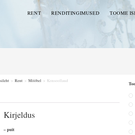
RENT
RENDITINGIMUSED
TOOME IS
sileht
>
Rent
>
Mööbel
>
Konsoollaud
Too
Kirjeldus
– puit