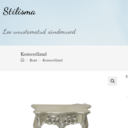
Stilisma
Loo unustamatud sündmused
Konsoollaud
>
Rent
>
Konsoollaud
E