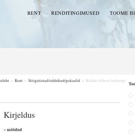
RENT
RENDITINGIMUSED
TOOME IS
sileht
>
Rent
>
Söögiriistad/taldrikud/pokaalid
>
Kuldne kahvel (eelroog)
Too
Kirjeldus
– mõõdud