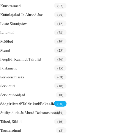
Kunsttaimed
(27)
Küünlajalad Ja Alused Jms
(75)
Laste Sünnipäev
(12)
Laternad
(78)
Mööbel
(39)
Muud
(23)
Peeglid, Raamid, Tahvlid
(36)
Postament
(15)
Serveerimiseks
(68)
Servjetid
(10)
Servjetihoidjad
(8)
Söögiriistad/taldrikud/pokaalid
(20)
Stiilipidude Ja Muud Dekoratsioonid
(65)
Tähed, Sildid
(16)
Taustaseinad
(2)