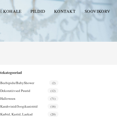
E KOHALE
PILDID
KONTAKT
SOOVIKORV
tekategooriad
Beebipidu/BabyShower
(2)
Dekoratiivsed Puurid
(12)
Halloween
(71)
Karahvinid/joogikanistrid
(16)
Karbid, Kastid, Laekad
(20)