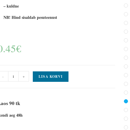
– kuldne
NB! Hind sisaldab pesuteenust
0.45
€
-
+
LISA KORVI
aos 90 tk
endi aeg 48h