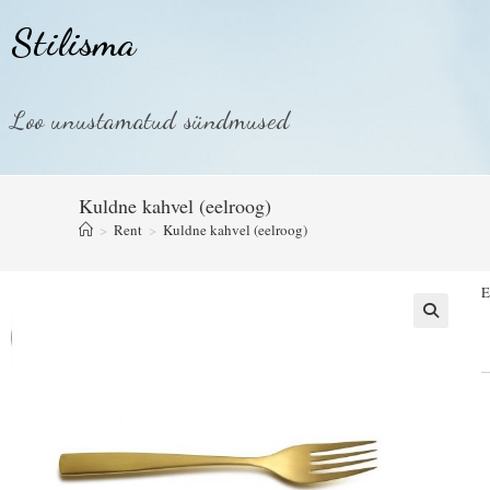
Stilisma
Loo unustamatud sündmused
Kuldne kahvel (eelroog)
>
Rent
>
Kuldne kahvel (eelroog)
E