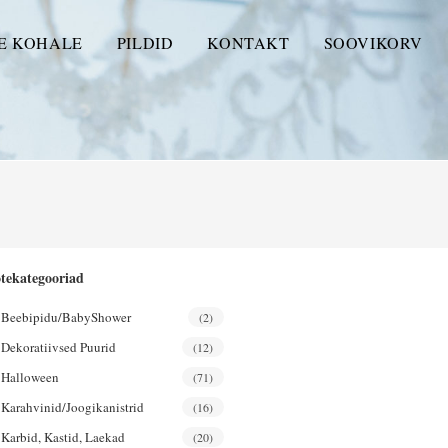
E KOHALE
PILDID
KONTAKT
SOOVIKORV
tekategooriad
Beebipidu/BabyShower
(2)
Dekoratiivsed Puurid
(12)
Halloween
(71)
Karahvinid/joogikanistrid
(16)
Karbid, Kastid, Laekad
(20)