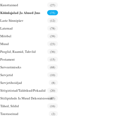
Kunsttaimed
(27)
Küünlajalad Ja Alused Jms
(75)
Laste Sünnipäev
(12)
Laternad
(78)
Mööbel
(39)
Muud
(23)
Peeglid, Raamid, Tahvlid
(36)
Postament
(15)
Serveerimiseks
(68)
Servjetid
(10)
Servjetihoidjad
(8)
Söögiriistad/taldrikud/pokaalid
(20)
Stiilipidude Ja Muud Dekoratsioonid
(65)
Tähed, Sildid
(16)
Taustaseinad
(2)