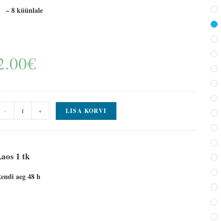
– 8 küünlale
2.00
€
-
+
LISA KORVI
aos 1 tk
endi aeg 48 h