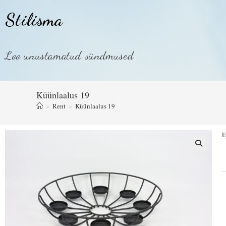
Stilisma
Loo unustamatud sündmused
Küünlaalus 19
>
Rent
>
Küünlaalus 19
E