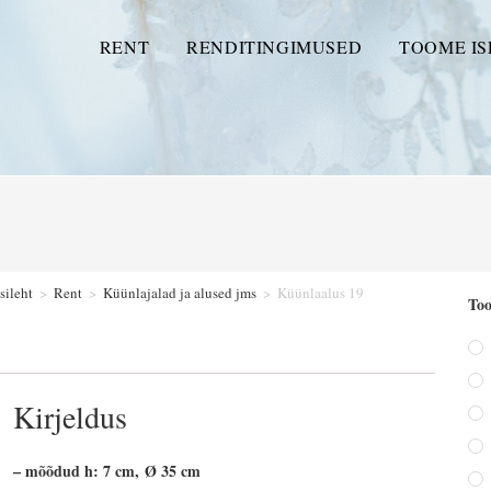
RENT
RENDITINGIMUSED
TOOME IS
sileht
>
Rent
>
Küünlajalad ja alused jms
>
Küünlaalus 19
Too
Kirjeldus
– mõõdud h: 7 cm, Ø 35 cm