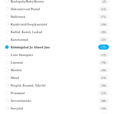
Beebipidu/BabyShower
(2)
Dekoratiivsed Puurid
(12)
Halloween
(71)
Karahvinid/joogikanistrid
(16)
Karbid, Kastid, Laekad
(20)
Kunsttaimed
(27)
Küünlajalad Ja Alused Jms
(75)
Laste Sünnipäev
(12)
Laternad
(78)
Mööbel
(39)
Muud
(23)
Peeglid, Raamid, Tahvlid
(36)
Postament
(15)
Serveerimiseks
(68)
Servjetid
(10)