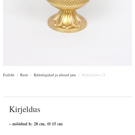
Esileht
>
Rent
>
Küünlajalad ja alused jms
>
Küünlaalus 21
Kirjeldus
– mõõdud h: 28 cm, Ø 15 cm