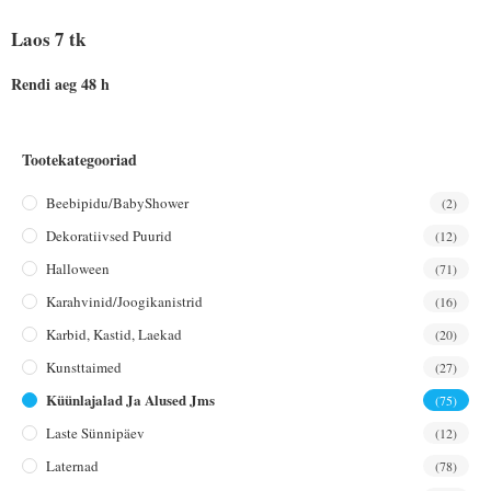
Laos 7 tk
Rendi aeg 48 h
Tootekategooriad
Beebipidu/BabyShower
(2)
Dekoratiivsed Puurid
(12)
Halloween
(71)
Karahvinid/joogikanistrid
(16)
Karbid, Kastid, Laekad
(20)
Kunsttaimed
(27)
Küünlajalad Ja Alused Jms
(75)
Laste Sünnipäev
(12)
Laternad
(78)