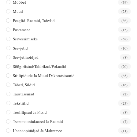
Mööbel
(39)
Muud
(23)
Peeglid, Raamid, Tahvlid
(36)
Postament
(15)
Serveerimiseks
(68)
Servjetid
(10)
Servjetihoidjad
(8)
Söögiriistad/taldrikud/pokaalid
(20)
Stiilipidude Ja Muud Dekoratsioonid
(65)
Tähed, Sildid
(16)
Taustaseinad
(2)
Tekstiilid
(23)
Toolilipsud Ja Pitsid
(8)
Tseremooniakaared Ja Raamid
(7)
Unenäopüüdjad Ja Makramee
(11)