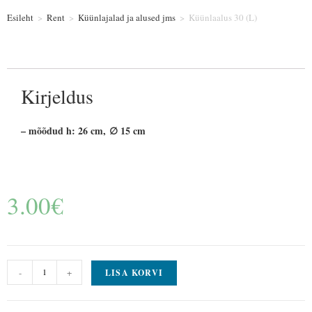
Esileht
>
Rent
>
Küünlajalad ja alused jms
>
Küünlaalus 30 (L)
Kirjeldus
– mõõdud h: 26 cm, ∅ 15 cm
3.00
€
-
+
LISA KORVI