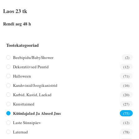
Laos 23 tk
Rendi aeg 48 h
Tootekategooriad
Beebipidu/BabyShower
(2)
Dekoratiivsed Puurid
(12)
Halloween
(71)
Karahvinid/joogikanistrid
(16)
Karbid, Kastid, Laekad
(20)
Kunsttaimed
(27)
Küünlajalad Ja Alused Jms
(75)
Laste Sünnipäev
(12)
Laternad
(78)