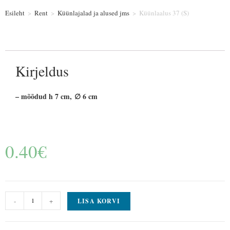
Esileht
>
Rent
>
Küünlajalad ja alused jms
>
Küünlaalus 37 (S)
Kirjeldus
– mõõdud h 7 cm, ∅ 6 cm
0.40
€
-
+
LISA KORVI