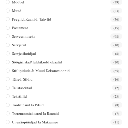
Mööbel
(39)
Muud
(23)
Peeglid, Raamid, Tahvlid
(36)
Postament
(15)
Serveerimiseks
(68)
Servjetid
(10)
Servjetihoidjad
(8)
Söögiriistad/taldrikud/pokaalid
(20)
Stiilipidude Ja Muud Dekoratsioonid
(65)
Tähed, Sildid
(16)
Taustaseinad
(2)
Tekstiilid
(23)
Toolilipsud Ja Pitsid
(8)
Tseremooniakaared Ja Raamid
(7)
Unenäopüüdjad Ja Makramee
(11)