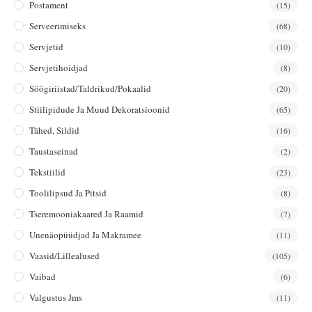
Postament
(15)
Serveerimiseks
(68)
Servjetid
(10)
Servjetihoidjad
(8)
Söögiriistad/taldrikud/pokaalid
(20)
Stiilipidude Ja Muud Dekoratsioonid
(65)
Tähed, Sildid
(16)
Taustaseinad
(2)
Tekstiilid
(23)
Toolilipsud Ja Pitsid
(8)
Tseremooniakaared Ja Raamid
(7)
Unenäopüüdjad Ja Makramee
(11)
Vaasid/lillealused
(105)
Vaibad
(6)
Valgustus Jms
(11)