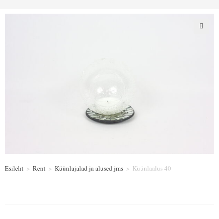
Esileht
>
Rent
>
Küünlajalad ja alused jms
>
Küünlaalus 40