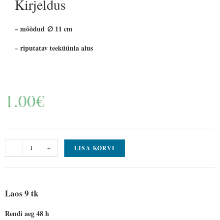
Kirjeldus
– mõõdud ∅ 11 cm
– riputatav teeküünla alus
1.00
€
-
+
LISA KORVI
Laos 9 tk
Rendi aeg 48 h