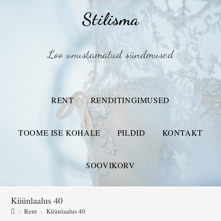
Stilisma
Loo unustamatud sündmused
RENT
RENDITINGIMUSED
TOOME ISE KOHALE
PILDID
KONTAKT
SOOVIKORV
Küünlaalus 40
>
Rent
>
Küünlaalus 40