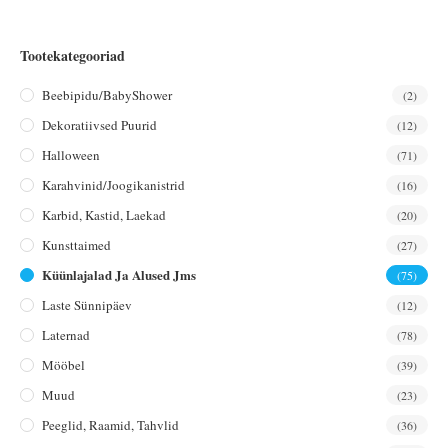
Tootekategooriad
Beebipidu/BabyShower
(2)
Dekoratiivsed Puurid
(12)
Halloween
(71)
Karahvinid/joogikanistrid
(16)
Karbid, Kastid, Laekad
(20)
Kunsttaimed
(27)
Küünlajalad Ja Alused Jms
(75)
Laste Sünnipäev
(12)
Laternad
(78)
Mööbel
(39)
Muud
(23)
Peeglid, Raamid, Tahvlid
(36)