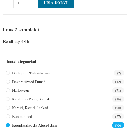
-
+
LISA KORVI
Laos 7 komplekti
Rendi aeg 48 h
Tootekategooriad
Beebipidu/BabyShower
(2)
Dekoratiivsed Puurid
(12)
Halloween
(71)
Karahvinid/joogikanistrid
(16)
Karbid, Kastid, Laekad
(20)
Kunsttaimed
(27)
Küünlajalad Ja Alused Jms
(75)