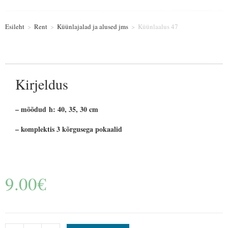
Esileht
>
Rent
>
Küünlajalad ja alused jms
>
Küünlaalus 47
Kirjeldus
– mõõdud h: 40, 35, 30 cm
– komplektis 3 kõrgusega pokaalid
9.00
€