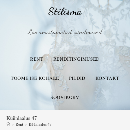
Stilisma
Loo unustamatud sündmused
RENT
RENDITINGIMUSED
TOOME ISE KOHALE
PILDID
KONTAKT
SOOVIKORV
Küünlaalus 47
>
Rent
>
Küünlaalus 47