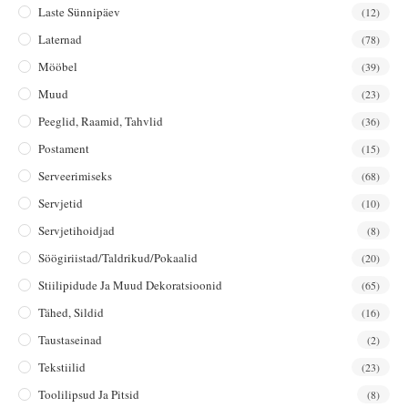
Laste Sünnipäev
(12)
Laternad
(78)
Mööbel
(39)
Muud
(23)
Peeglid, Raamid, Tahvlid
(36)
Postament
(15)
Serveerimiseks
(68)
Servjetid
(10)
Servjetihoidjad
(8)
Söögiriistad/taldrikud/pokaalid
(20)
Stiilipidude Ja Muud Dekoratsioonid
(65)
Tähed, Sildid
(16)
Taustaseinad
(2)
Tekstiilid
(23)
Toolilipsud Ja Pitsid
(8)