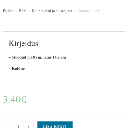
Esileht
>
Rent
>
Küünlajalad ja alused jms
>
Küünlaalus 49
Kirjeldus
– Mõõdud h 18 cm, laius 14,5 cm
– Kuldne
3.40
€
-
+
LISA KORVI