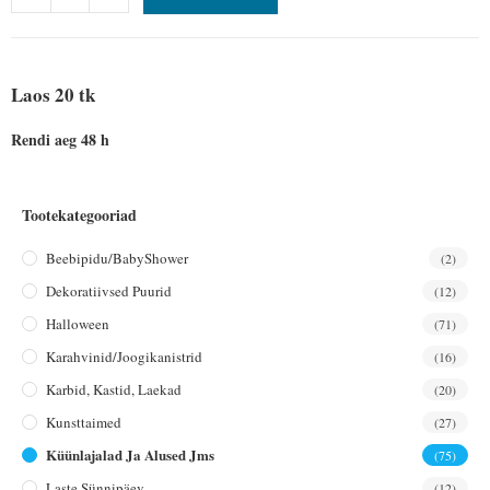
Laos 20 tk
Rendi aeg 48 h
Tootekategooriad
Beebipidu/BabyShower
(2)
Dekoratiivsed Puurid
(12)
Halloween
(71)
Karahvinid/joogikanistrid
(16)
Karbid, Kastid, Laekad
(20)
Kunsttaimed
(27)
Küünlajalad Ja Alused Jms
(75)
Laste Sünnipäev
(12)