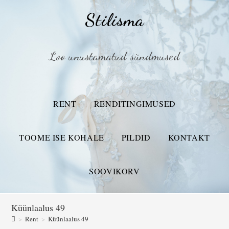
Stilisma
Loo unustamatud sündmused
RENT
RENDITINGIMUSED
TOOME ISE KOHALE
PILDID
KONTAKT
SOOVIKORV
Küünlaalus 49
>
Rent
>
Küünlaalus 49