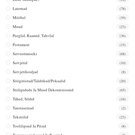
Laternad
(78)
Mööbel
(39)
Muud
(23)
Peeglid, Raamid, Tahvlid
(36)
Postament
(15)
Serveerimiseks
(68)
Servjetid
(10)
Servjetihoidjad
(8)
Söögiriistad/taldrikud/pokaalid
(20)
Stiilipidude Ja Muud Dekoratsioonid
(65)
Tähed, Sildid
(16)
Taustaseinad
(2)
Tekstiilid
(23)
Toolilipsud Ja Pitsid
(8)