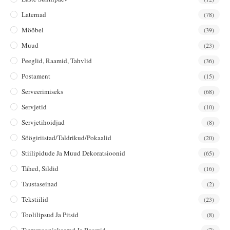
Laternad
(78)
Mööbel
(39)
Muud
(23)
Peeglid, Raamid, Tahvlid
(36)
Postament
(15)
Serveerimiseks
(68)
Servjetid
(10)
Servjetihoidjad
(8)
Söögiriistad/taldrikud/pokaalid
(20)
Stiilipidude Ja Muud Dekoratsioonid
(65)
Tähed, Sildid
(16)
Taustaseinad
(2)
Tekstiilid
(23)
Toolilipsud Ja Pitsid
(8)