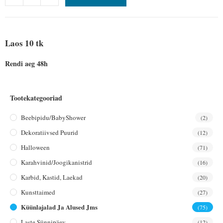
Laos 10 tk
Rendi aeg 48h
Tootekategooriad
Beebipidu/BabyShower
(2)
Dekoratiivsed Puurid
(12)
Halloween
(71)
Karahvinid/joogikanistrid
(16)
Karbid, Kastid, Laekad
(20)
Kunsttaimed
(27)
Küünlajalad Ja Alused Jms
(75)
Laste Sünnipäev
(12)