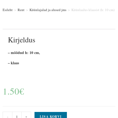
Esileht
>
Rent
>
Küünlajalad ja alused jms
>
Küünlaalus klaasist (h: 10 cm)
Kirjeldus
– mõõdud h: 10 cm,
– klaas
1.50
€
-
+
LISA KORVI