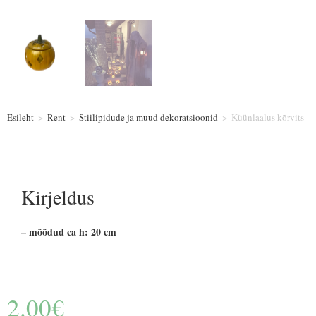
Esileht
>
Rent
>
Stiilipidude ja muud dekoratsioonid
>
Küünlaalus kõrvits
Kirjeldus
– mõõdud ca h: 20 cm
2.00
€