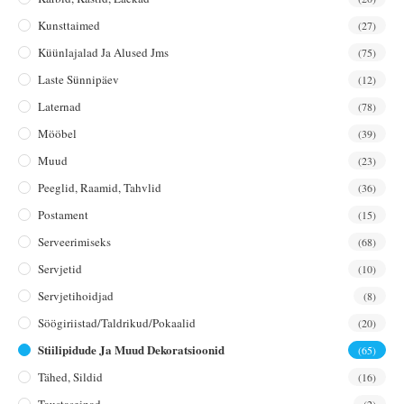
Kunsttaimed
(27)
Küünlajalad Ja Alused Jms
(75)
Laste Sünnipäev
(12)
Laternad
(78)
Mööbel
(39)
Muud
(23)
Peeglid, Raamid, Tahvlid
(36)
Postament
(15)
Serveerimiseks
(68)
Servjetid
(10)
Servjetihoidjad
(8)
Söögiriistad/taldrikud/pokaalid
(20)
Stiilipidude Ja Muud Dekoratsioonid
(65)
Tähed, Sildid
(16)