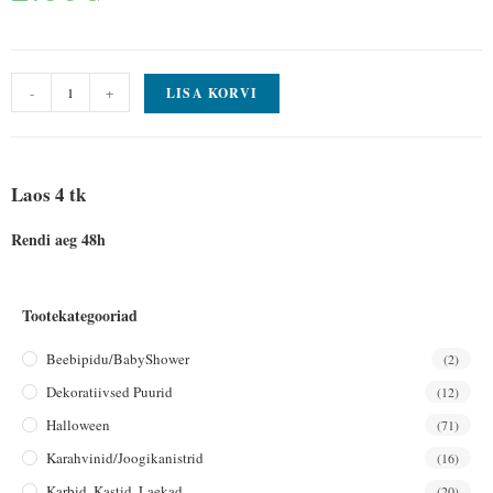
-
+
LISA KORVI
Laos 4 tk
Rendi aeg 48h
Tootekategooriad
Beebipidu/BabyShower
(2)
Dekoratiivsed Puurid
(12)
Halloween
(71)
Karahvinid/joogikanistrid
(16)
Karbid, Kastid, Laekad
(20)