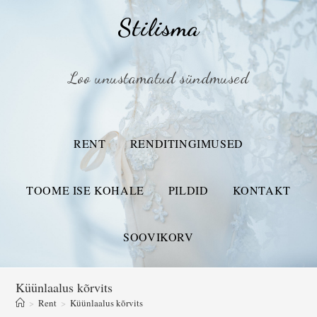
Stilisma
Loo unustamatud sündmused
RENT
RENDITINGIMUSED
TOOME ISE KOHALE
PILDID
KONTAKT
SOOVIKORV
Küünlaalus kõrvits
>
Rent
>
Küünlaalus kõrvits