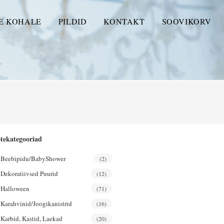
E KOHALE
PILDID
KONTAKT
SOOVIKORV
tekategooriad
Beebipidu/BabyShower
(2)
Dekoratiivsed Puurid
(12)
Halloween
(71)
Karahvinid/joogikanistrid
(16)
Karbid, Kastid, Laekad
(20)