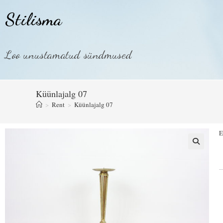
Stilisma
Loo unustamatud sündmused
Küünlajalg 07
>
Rent
>
Küünlajalg 07
E