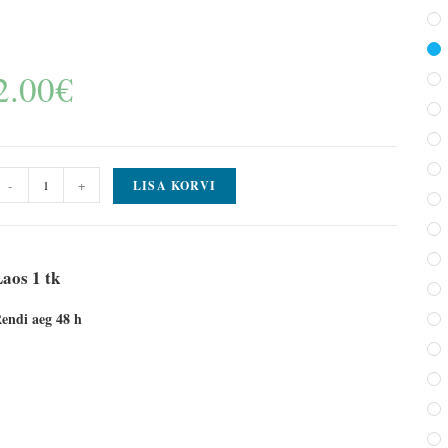
2.00
€
-
+
LISA KORVI
aos 1 tk
endi aeg 48 h