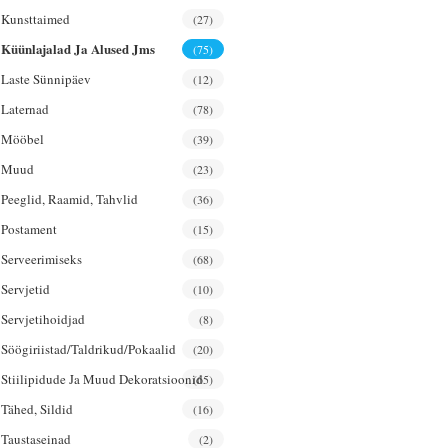
Kunsttaimed
(27)
Küünlajalad Ja Alused Jms
(75)
Laste Sünnipäev
(12)
Laternad
(78)
Mööbel
(39)
Muud
(23)
Peeglid, Raamid, Tahvlid
(36)
Postament
(15)
Serveerimiseks
(68)
Servjetid
(10)
Servjetihoidjad
(8)
Söögiriistad/taldrikud/pokaalid
(20)
Stiilipidude Ja Muud Dekoratsioonid
(65)
Tähed, Sildid
(16)
Taustaseinad
(2)