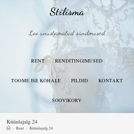
Stilisma
Loo unustamatud sündmused
RENT
RENDITINGIMUSED
TOOME ISE KOHALE
PILDID
KONTAKT
SOOVIKORV
Küünlajalg 24
>
Rent
>
Küünlajalg 24