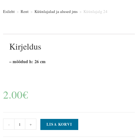
Esileht
>
Rent
>
Küünlajalad ja alused jms
>
Küünlajalg 24
Kirjeldus
– mõõdud h: 26 cm
2.00
€
-
+
LISA KORVI