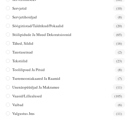
Servjetid
(10)
Servjetihoidjad
(8)
Söögiriistad/taldrikud/pokaalid
(20)
Stiilipidude Ja Muud Dekoratsioonid
(65)
Tähed, Sildid
(16)
Taustaseinad
(2)
Tekstiilid
(23)
Toolilipsud Ja Pitsid
(8)
Tseremooniakaared Ja Raamid
(7)
Unenäopüüdjad Ja Makramee
(11)
Vaasid/lillealused
(105)
Vaibad
(6)
Valgustus Jms
(11)