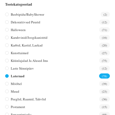
Tootekategooriad
Beebipidu/BabyShower
(2)
Dekoratiivsed Puurid
(12)
Halloween
(71)
Karahvinid/joogikanistrid
(16)
Karbid, Kastid, Laekad
(20)
Kunsttaimed
(27)
Küünlajalad Ja Alused Jms
(75)
Laste Sünnipäev
(12)
Laternad
(78)
Mööbel
(39)
Muud
(23)
Peeglid, Raamid, Tahvlid
(36)
Postament
(15)
Serveerimiseks
(68)