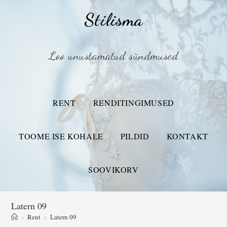
Stilisma
Loo unustamatud sündmused
RENT
RENDITINGIMUSED
TOOME ISE KOHALE
PILDID
KONTAKT
SOOVIKORV
Latern 09
>
Rent
>
Latern 09