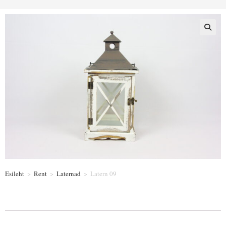
Esileht
>
Rent
>
Laternad
>
Latern 09