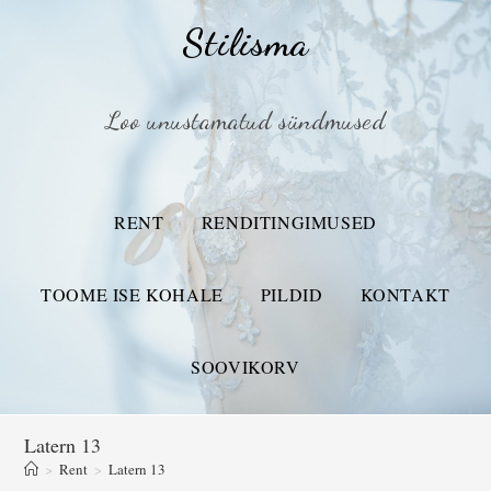
Stilisma
Loo unustamatud sündmused
RENT
RENDITINGIMUSED
TOOME ISE KOHALE
PILDID
KONTAKT
SOOVIKORV
Latern 13
>
Rent
>
Latern 13