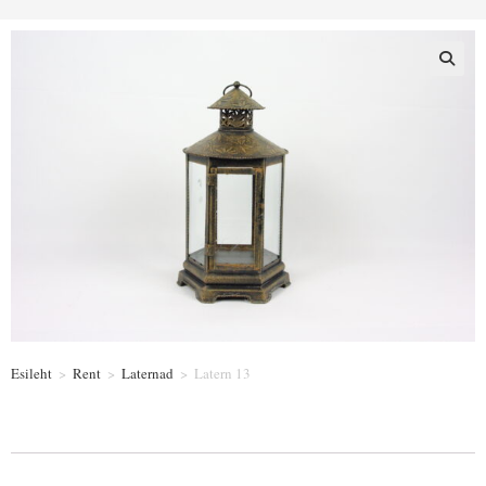
Esileht
>
Rent
>
Laternad
>
Latern 13