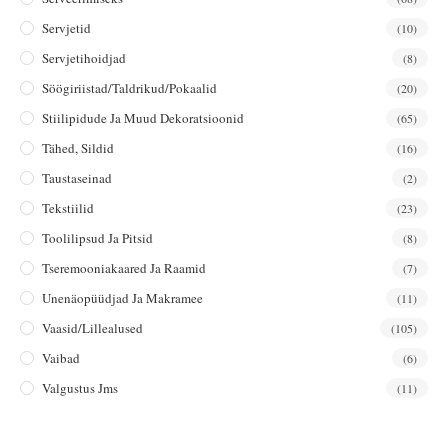
Servjetid
(10)
Servjetihoidjad
(8)
Söögiriistad/taldrikud/pokaalid
(20)
Stiilipidude Ja Muud Dekoratsioonid
(65)
Tähed, Sildid
(16)
Taustaseinad
(2)
Tekstiilid
(23)
Toolilipsud Ja Pitsid
(8)
Tseremooniakaared Ja Raamid
(7)
Unenäopüüdjad Ja Makramee
(11)
Vaasid/lillealused
(105)
Vaibad
(6)
Valgustus Jms
(11)