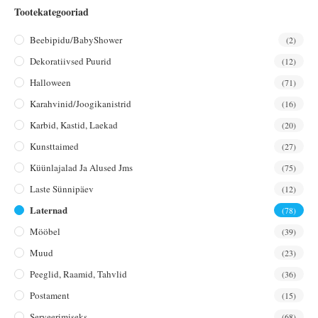
Tootekategooriad
Beebipidu/BabyShower
(2)
Dekoratiivsed Puurid
(12)
Halloween
(71)
Karahvinid/joogikanistrid
(16)
Karbid, Kastid, Laekad
(20)
Kunsttaimed
(27)
Küünlajalad Ja Alused Jms
(75)
Laste Sünnipäev
(12)
Laternad
(78)
Mööbel
(39)
Muud
(23)
Peeglid, Raamid, Tahvlid
(36)
Postament
(15)
Serveerimiseks
(68)