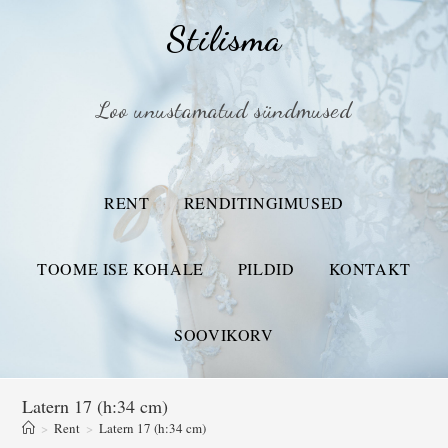
Stilisma
Loo unustamatud sündmused
RENT
RENDITINGIMUSED
TOOME ISE KOHALE
PILDID
KONTAKT
SOOVIKORV
Latern 17 (h:34 cm)
>
Rent
>
Latern 17 (h:34 cm)