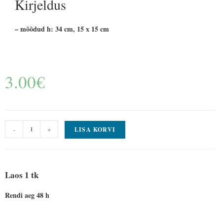
Kirjeldus
– mõõdud h: 34 cm, 15 x 15 cm
3.00
€
-
+
LISA KORVI
Laos 1 tk
Rendi aeg 48 h