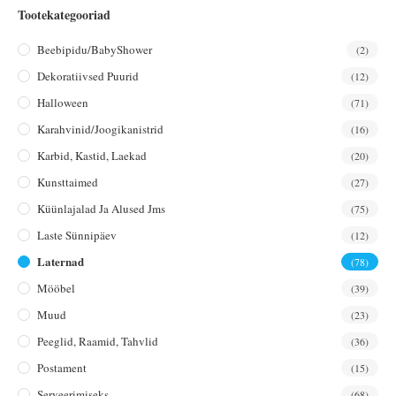
Tootekategooriad
Beebipidu/BabyShower
(2)
Dekoratiivsed Puurid
(12)
Halloween
(71)
Karahvinid/joogikanistrid
(16)
Karbid, Kastid, Laekad
(20)
Kunsttaimed
(27)
Küünlajalad Ja Alused Jms
(75)
Laste Sünnipäev
(12)
Laternad
(78)
Mööbel
(39)
Muud
(23)
Peeglid, Raamid, Tahvlid
(36)
Postament
(15)
Serveerimiseks
(68)