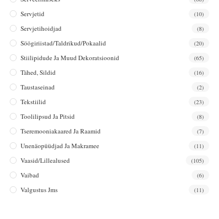
Servjetid
(10)
Servjetihoidjad
(8)
Söögiriistad/taldrikud/pokaalid
(20)
Stiilipidude Ja Muud Dekoratsioonid
(65)
Tähed, Sildid
(16)
Taustaseinad
(2)
Tekstiilid
(23)
Toolilipsud Ja Pitsid
(8)
Tseremooniakaared Ja Raamid
(7)
Unenäopüüdjad Ja Makramee
(11)
Vaasid/lillealused
(105)
Vaibad
(6)
Valgustus Jms
(11)