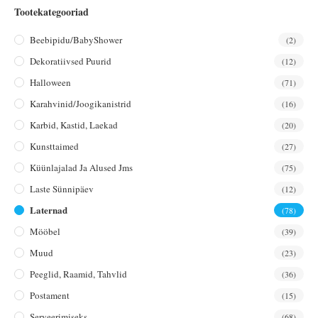
Tootekategooriad
Beebipidu/BabyShower
(2)
Dekoratiivsed Puurid
(12)
Halloween
(71)
Karahvinid/joogikanistrid
(16)
Karbid, Kastid, Laekad
(20)
Kunsttaimed
(27)
Küünlajalad Ja Alused Jms
(75)
Laste Sünnipäev
(12)
Laternad
(78)
Mööbel
(39)
Muud
(23)
Peeglid, Raamid, Tahvlid
(36)
Postament
(15)
Serveerimiseks
(68)