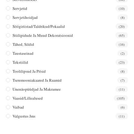
Servjetid
(10)
Servjetihoidjad
(8)
Söögiriistad/taldrikud/pokaalid
(20)
Stiilipidude Ja Muud Dekoratsioonid
(65)
Tähed, Sildid
(16)
Taustaseinad
(2)
Tekstiilid
(23)
Toolilipsud Ja Pitsid
(8)
Tseremooniakaared Ja Raamid
(7)
Unenäopüüdjad Ja Makramee
(11)
Vaasid/lillealused
(105)
Vaibad
(6)
Valgustus Jms
(11)