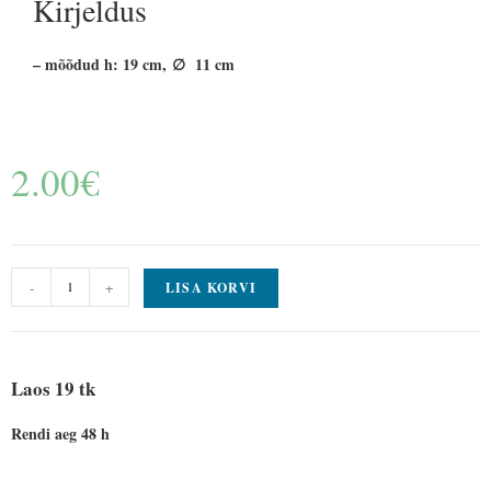
Kirjeldus
– mõõdud h: 19 cm, ∅ 11 cm
2.00
€
-
+
LISA KORVI
Laos 19 tk
Rendi aeg 48 h