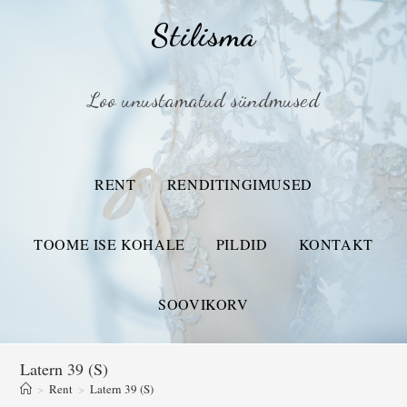
Stilisma
Loo unustamatud sündmused
RENT
RENDITINGIMUSED
TOOME ISE KOHALE
PILDID
KONTAKT
SOOVIKORV
Latern 39 (S)
>
Rent
>
Latern 39 (S)