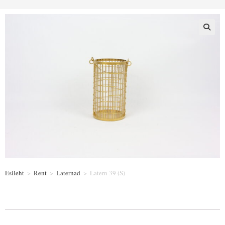
Esileht
>
Rent
>
Laternad
>
Latern 39 (S)