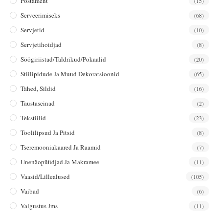
Postament
(15)
Serveerimiseks
(68)
Servjetid
(10)
Servjetihoidjad
(8)
Söögiriistad/taldrikud/pokaalid
(20)
Stiilipidude Ja Muud Dekoratsioonid
(65)
Tähed, Sildid
(16)
Taustaseinad
(2)
Tekstiilid
(23)
Toolilipsud Ja Pitsid
(8)
Tseremooniakaared Ja Raamid
(7)
Unenäopüüdjad Ja Makramee
(11)
Vaasid/lillealused
(105)
Vaibad
(6)
Valgustus Jms
(11)