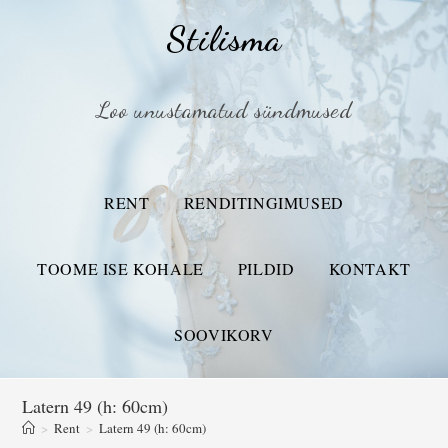
Stilisma
Loo unustamatud sündmused
RENT
RENDITINGIMUSED
TOOME ISE KOHALE
PILDID
KONTAKT
SOOVIKORV
Latern 49 (h: 60cm)
>
Rent
>
Latern 49 (h: 60cm)