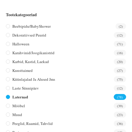
Tootekategooriad
Beebipidu/BabyShower
(2)
Dekoratiivsed Puurid
(12)
Halloween
(71)
Karahvinid/joogikanistrid
(16)
Karbid, Kastid, Laekad
(20)
Kunsttaimed
(27)
Küünlajalad Ja Alused Jms
(75)
Laste Sünnipäev
(12)
Laternad
(78)
Mööbel
(39)
Muud
(23)
Peeglid, Raamid, Tahvlid
(36)