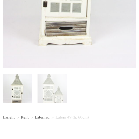
Esileht
>
Rent
>
Laternad
>
Latern 49 (h: 60cm)