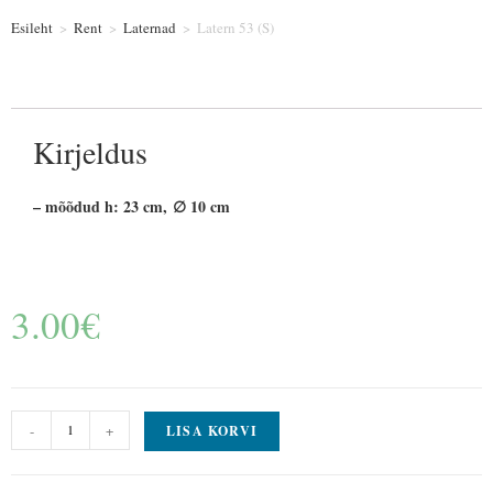
Esileht
>
Rent
>
Laternad
>
Latern 53 (S)
Kirjeldus
– mõõdud h: 23 cm, ∅ 10 cm
3.00
€
-
+
LISA KORVI