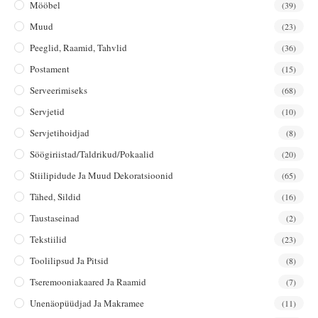
Mööbel
(39)
Muud
(23)
Peeglid, Raamid, Tahvlid
(36)
Postament
(15)
Serveerimiseks
(68)
Servjetid
(10)
Servjetihoidjad
(8)
Söögiriistad/taldrikud/pokaalid
(20)
Stiilipidude Ja Muud Dekoratsioonid
(65)
Tähed, Sildid
(16)
Taustaseinad
(2)
Tekstiilid
(23)
Toolilipsud Ja Pitsid
(8)
Tseremooniakaared Ja Raamid
(7)
Unenäopüüdjad Ja Makramee
(11)