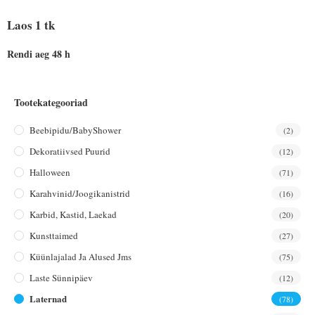
Laos 1 tk
Rendi aeg 48 h
Tootekategooriad
Beebipidu/BabyShower
(2)
Dekoratiivsed Puurid
(12)
Halloween
(71)
Karahvinid/joogikanistrid
(16)
Karbid, Kastid, Laekad
(20)
Kunsttaimed
(27)
Küünlajalad Ja Alused Jms
(75)
Laste Sünnipäev
(12)
Laternad
(78)