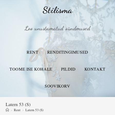
Stilisma
Loo unustamatud sündmused
RENT
RENDITINGIMUSED
TOOME ISE KOHALE
PILDID
KONTAKT
SOOVIKORV
Latern 53 (S)
>
Rent
>
Latern 53 (S)