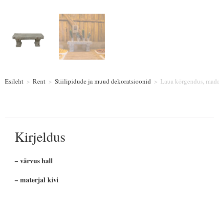
Esileht
>
Rent
>
Stiilipidude ja muud dekoratsioonid
>
Laua kõrgendus, mada
Kirjeldus
– värvus hall
– materjal kivi