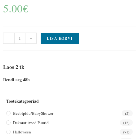
5.00
€
-
+
LISA KORVI
Laos 2 tk
Rendi aeg 48h
Tootekategooriad
Beebipidu/BabyShower
(2)
Dekoratiivsed Puurid
(12)
Halloween
(71)