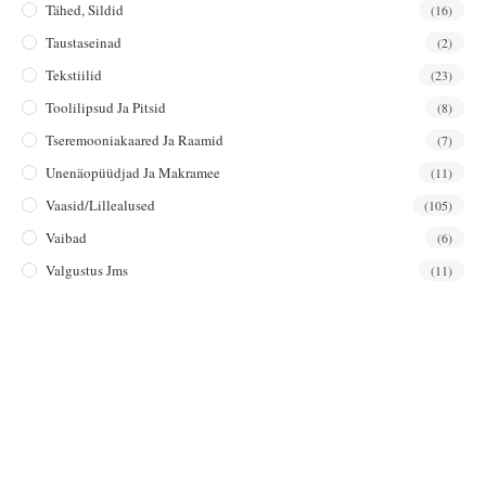
Tähed, Sildid
(16)
Taustaseinad
(2)
Tekstiilid
(23)
Toolilipsud Ja Pitsid
(8)
Tseremooniakaared Ja Raamid
(7)
Unenäopüüdjad Ja Makramee
(11)
Vaasid/lillealused
(105)
Vaibad
(6)
Valgustus Jms
(11)