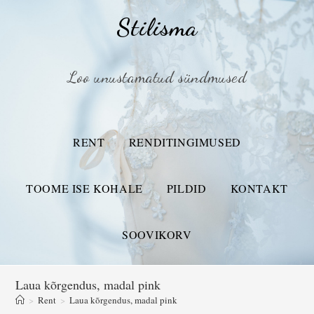
Stilisma
Loo unustamatud sündmused
RENT
RENDITINGIMUSED
TOOME ISE KOHALE
PILDID
KONTAKT
SOOVIKORV
Laua kõrgendus, madal pink
>
Rent
>
Laua kõrgendus, madal pink