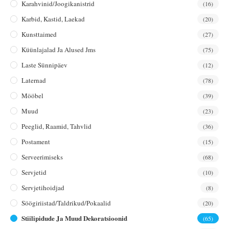
Karahvinid/joogikanistrid
(16)
Karbid, Kastid, Laekad
(20)
Kunsttaimed
(27)
Küünlajalad Ja Alused Jms
(75)
Laste Sünnipäev
(12)
Laternad
(78)
Mööbel
(39)
Muud
(23)
Peeglid, Raamid, Tahvlid
(36)
Postament
(15)
Serveerimiseks
(68)
Servjetid
(10)
Servjetihoidjad
(8)
Söögiriistad/taldrikud/pokaalid
(20)
Stiilipidude Ja Muud Dekoratsioonid
(65)