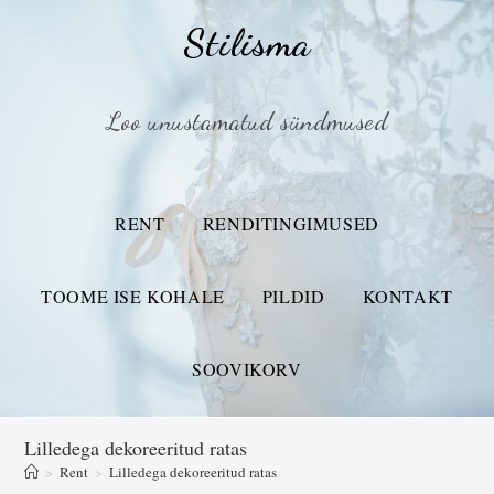
Stilisma
Loo unustamatud sündmused
RENT
RENDITINGIMUSED
TOOME ISE KOHALE
PILDID
KONTAKT
SOOVIKORV
Lilledega dekoreeritud ratas
>
Rent
>
Lilledega dekoreeritud ratas