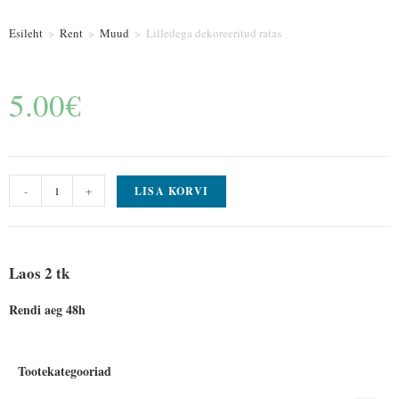
Esileht
>
Rent
>
Muud
>
Lilledega dekoreeritud ratas
5.00
€
-
+
LISA KORVI
Laos 2 tk
Rendi aeg 48h
Tootekategooriad