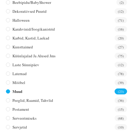
Beebipidu/BabyShower
(2)
Dekoratiivsed Puurid
(12)
Halloween
(71)
Karahvinid/joogikanistrid
(16)
Karbid, Kastid, Laekad
(20)
Kunsttaimed
(27)
Küünlajalad Ja Alused Jms
(75)
Laste Sünnipäev
(12)
Laternad
(78)
Mööbel
(39)
Muud
(23)
Peeglid, Raamid, Tahvlid
(36)
Postament
(15)
Serveerimiseks
(68)
Servjetid
(10)