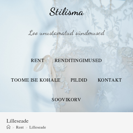
Stilisma
Loo unustamatud sündmused
RENT
RENDITINGIMUSED
TOOME ISE KOHALE
PILDID
KONTAKT
SOOVIKORV
Lilleseade
>
Rent
>
Lilleseade