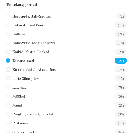
Tootekategooriad
Beebipidu/BabyShower
(2)
Dekoratiivsed Puurid
(12)
Halloween
(71)
Karahvinid/joogikanistrid
(16)
Karbid, Kastid, Laekad
(20)
Kunsttaimed
(27)
Küünlajalad Ja Alused Jms
(75)
Laste Sünnipäev
(12)
Laternad
(78)
Mööbel
(39)
Muud
(23)
Peeglid, Raamid, Tahvlid
(36)
Postament
(15)
Serveerimiseks
(68)