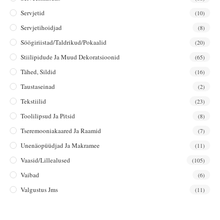
Servjetid
(10)
Servjetihoidjad
(8)
Söögiriistad/taldrikud/pokaalid
(20)
Stiilipidude Ja Muud Dekoratsioonid
(65)
Tähed, Sildid
(16)
Taustaseinad
(2)
Tekstiilid
(23)
Toolilipsud Ja Pitsid
(8)
Tseremooniakaared Ja Raamid
(7)
Unenäopüüdjad Ja Makramee
(11)
Vaasid/lillealused
(105)
Vaibad
(6)
Valgustus Jms
(11)