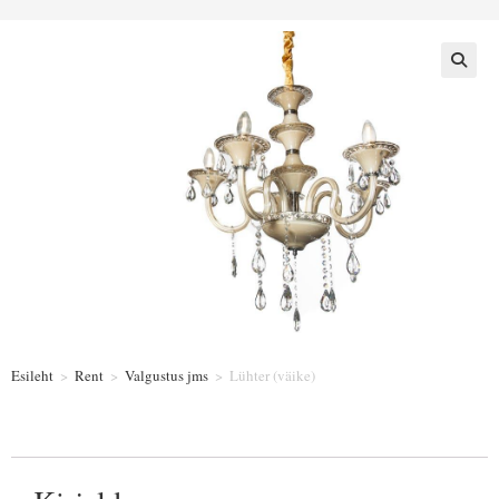
Esileht
>
Rent
>
Valgustus jms
>
Lühter (väike)