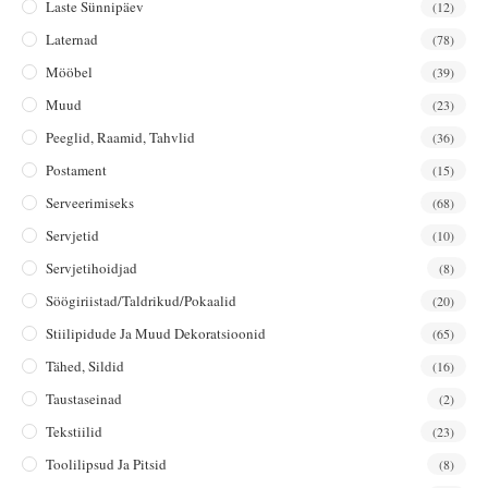
Laste Sünnipäev
(12)
Laternad
(78)
Mööbel
(39)
Muud
(23)
Peeglid, Raamid, Tahvlid
(36)
Postament
(15)
Serveerimiseks
(68)
Servjetid
(10)
Servjetihoidjad
(8)
Söögiriistad/taldrikud/pokaalid
(20)
Stiilipidude Ja Muud Dekoratsioonid
(65)
Tähed, Sildid
(16)
Taustaseinad
(2)
Tekstiilid
(23)
Toolilipsud Ja Pitsid
(8)