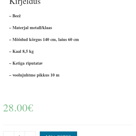
Kirjeldus
–
Beež
– Materjal
metall/klaas
– Mõõdud kõrgus 140 cm, l
aius
60 cm
– Kaal
8,5 kg
– Ketiga riputatav
– voolujuhtme pikkus 10 m
28.00
€