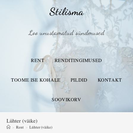
Stilisma
Loo unustamatud sündmused
RENT
RENDITINGIMUSED
TOOME ISE KOHALE
PILDID
KONTAKT
SOOVIKORV
Lühter (väike)
>
Rent
>
Lühter (väike)