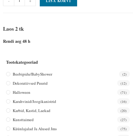
-
+
LISA KORVI
Laos 2 tk
Rendi aeg 48 h
Tootekategooriad
Beebipidu/BabyShower
(2)
Dekoratiivsed Puurid
(12)
Halloween
(71)
Karahvinid/joogikanistrid
(16)
Karbid, Kastid, Laekad
(20)
Kunsttaimed
(27)
Küünlajalad Ja Alused Jms
(75)