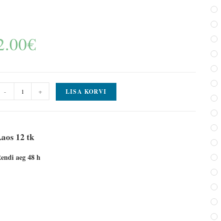
2.00
€
-
+
LISA KORVI
aos 12 tk
endi aeg 48 h