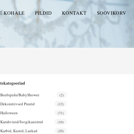
E KOHALE
PILDID
KONTAKT
SOOVIKORV
tekategooriad
Beebipidu/BabyShower
(2)
Dekoratiivsed Puurid
(12)
Halloween
(71)
Karahvinid/joogikanistrid
(16)
Karbid, Kastid, Laekad
(20)