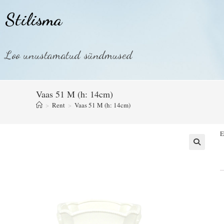
Stilisma
Loo unustamatud sündmused
Vaas 51 M (h: 14cm)
>
Rent
>
Vaas 51 M (h: 14cm)
E