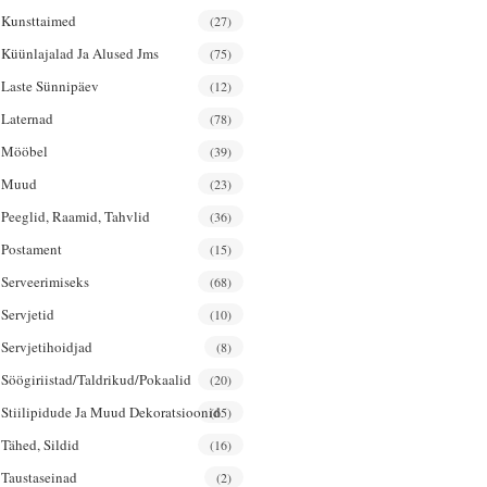
Kunsttaimed
(27)
Küünlajalad Ja Alused Jms
(75)
Laste Sünnipäev
(12)
Laternad
(78)
Mööbel
(39)
Muud
(23)
Peeglid, Raamid, Tahvlid
(36)
Postament
(15)
Serveerimiseks
(68)
Servjetid
(10)
Servjetihoidjad
(8)
Söögiriistad/taldrikud/pokaalid
(20)
Stiilipidude Ja Muud Dekoratsioonid
(65)
Tähed, Sildid
(16)
Taustaseinad
(2)