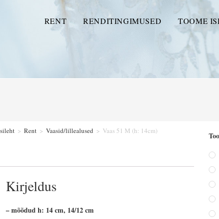
RENT
RENDITINGIMUSED
TOOME IS
sileht
>
Rent
>
Vaasid/lillealused
>
Vaas 51 M (h: 14cm)
Too
Kirjeldus
– mõõdud h: 14 cm, 14/12 cm