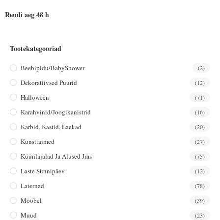
Rendi aeg 48 h
Tootekategooriad
Beebipidu/BabyShower
(2)
Dekoratiivsed Puurid
(12)
Halloween
(71)
Karahvinid/joogikanistrid
(16)
Karbid, Kastid, Laekad
(20)
Kunsttaimed
(27)
Küünlajalad Ja Alused Jms
(75)
Laste Sünnipäev
(12)
Laternad
(78)
Mööbel
(39)
Muud
(23)