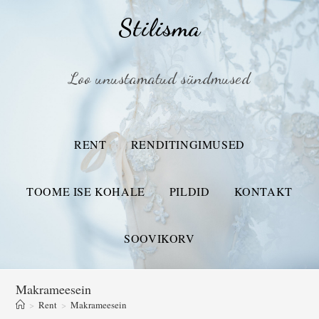
Stilisma
Loo unustamatud sündmused
RENT
RENDITINGIMUSED
TOOME ISE KOHALE
PILDID
KONTAKT
SOOVIKORV
Makrameesein
>
Rent
>
Makrameesein