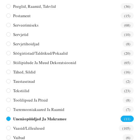
Peeglid, Raamid, Tahvlid
(36)
Postament
(15)
Serveerimiseks
(68)
Servjetid
(10)
Servjetihoidjad
(8)
Söögiriistad/taldrikud/pokaalid
(20)
Stiilipidude Ja Muud Dekoratsioonid
(65)
Tähed, Sildid
(16)
Taustaseinad
(2)
Tekstiilid
(23)
Toolilipsud Ja Pitsid
(8)
Tseremooniakaared Ja Raamid
(7)
Unenäopüüdjad Ja Makramee
(11)
Vaasid/lillealused
(105)
Vaibad
(6)