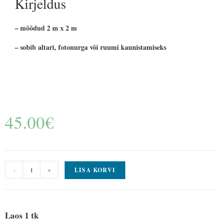
Kirjeldus
– mõõdud 2 m x 2 m
– sobib altari, fotonurga või ruumi kaunistamiseks
45.00
€
-
+
LISA KORVI
Laos 1 tk