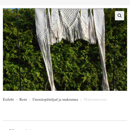
Esileht
>
Rent
>
Unenäopüüdjad ja makramee
>
Makrameesein