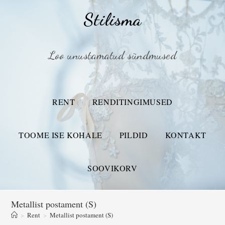
Stilisma
Loo unustamatud sündmused
RENT
RENDITINGIMUSED
TOOME ISE KOHALE
PILDID
KONTAKT
SOOVIKORV
Metallist postament (S)
>
Rent
>
Metallist postament (S)