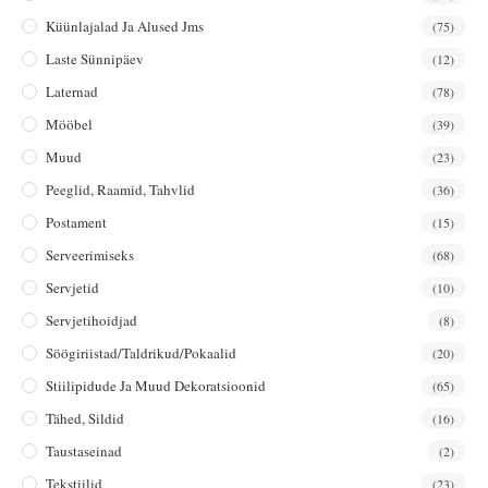
Küünlajalad Ja Alused Jms
(75)
Laste Sünnipäev
(12)
Laternad
(78)
Mööbel
(39)
Muud
(23)
Peeglid, Raamid, Tahvlid
(36)
Postament
(15)
Serveerimiseks
(68)
Servjetid
(10)
Servjetihoidjad
(8)
Söögiriistad/taldrikud/pokaalid
(20)
Stiilipidude Ja Muud Dekoratsioonid
(65)
Tähed, Sildid
(16)
Taustaseinad
(2)
Tekstiilid
(23)