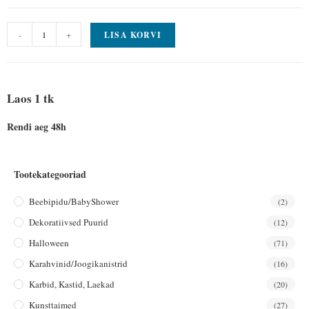
-
+
LISA KORVI
Laos 1 tk
Rendi aeg 48h
Tootekategooriad
Beebipidu/BabyShower
(2)
Dekoratiivsed Puurid
(12)
Halloween
(71)
Karahvinid/joogikanistrid
(16)
Karbid, Kastid, Laekad
(20)
Kunsttaimed
(27)