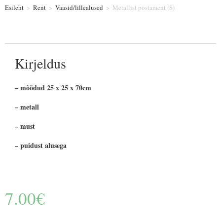
Esileht
>
Rent
>
Vaasid/lillealused
>
Metallist postament (S)
Kirjeldus
– mõõdud 25 x 25 x 70cm
– metall
– must
– puidust alusega
7.00
€