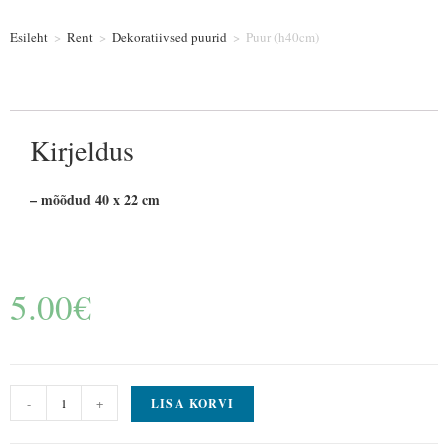
Esileht
>
Rent
>
Dekoratiivsed puurid
>
Puur (h40cm)
Kirjeldus
– mõõdud 40 x 22 cm
5.00
€
-
+
LISA KORVI