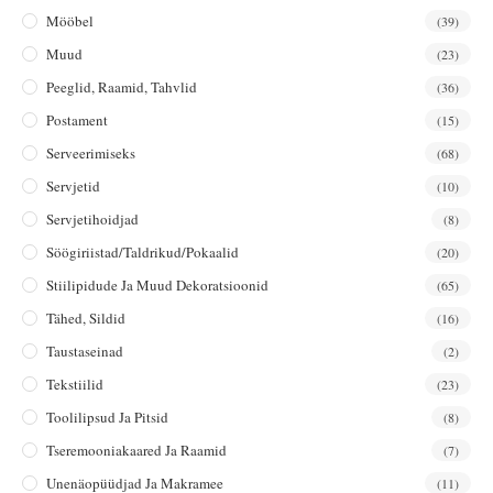
Mööbel
(39)
Muud
(23)
Peeglid, Raamid, Tahvlid
(36)
Postament
(15)
Serveerimiseks
(68)
Servjetid
(10)
Servjetihoidjad
(8)
Söögiriistad/taldrikud/pokaalid
(20)
Stiilipidude Ja Muud Dekoratsioonid
(65)
Tähed, Sildid
(16)
Taustaseinad
(2)
Tekstiilid
(23)
Toolilipsud Ja Pitsid
(8)
Tseremooniakaared Ja Raamid
(7)
Unenäopüüdjad Ja Makramee
(11)