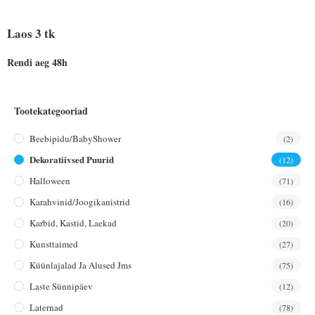
Laos 3 tk
Rendi aeg 48h
Tootekategooriad
Beebipidu/BabyShower
(2)
Dekoratiivsed Puurid
(12)
Halloween
(71)
Karahvinid/joogikanistrid
(16)
Karbid, Kastid, Laekad
(20)
Kunsttaimed
(27)
Küünlajalad Ja Alused Jms
(75)
Laste Sünnipäev
(12)
Laternad
(78)