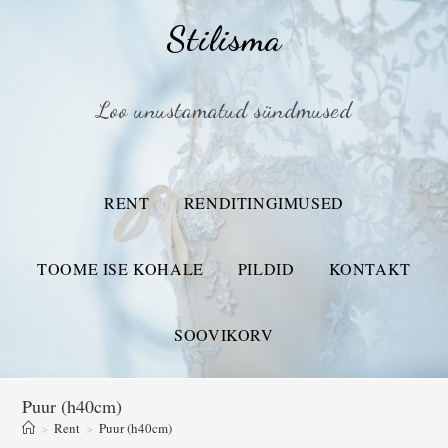
Stilisma
Loo unustamatud sündmused
RENT
RENDITINGIMUSED
TOOME ISE KOHALE
PILDID
KONTAKT
SOOVIKORV
Puur (h40cm)
>
Rent
>
Puur (h40cm)