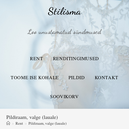
Stilisma
Loo unustamatud sündmused
RENT
RENDITINGIMUSED
TOOME ISE KOHALE
PILDID
KONTAKT
SOOVIKORV
Pildiraam, valge (lauale)
>
Rent
>
Pildiraam, valge (lauale)