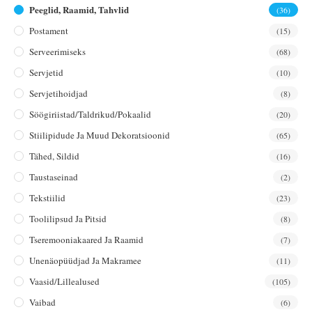
Peeglid, Raamid, Tahvlid
(36)
Postament
(15)
Serveerimiseks
(68)
Servjetid
(10)
Servjetihoidjad
(8)
Söögiriistad/taldrikud/pokaalid
(20)
Stiilipidude Ja Muud Dekoratsioonid
(65)
Tähed, Sildid
(16)
Taustaseinad
(2)
Tekstiilid
(23)
Toolilipsud Ja Pitsid
(8)
Tseremooniakaared Ja Raamid
(7)
Unenäopüüdjad Ja Makramee
(11)
Vaasid/lillealused
(105)
Vaibad
(6)