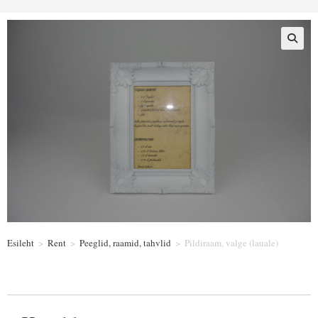
Esileht
>
Rent
>
Peeglid, raamid, tahvlid
>
Pildiraam, valge (lauale)