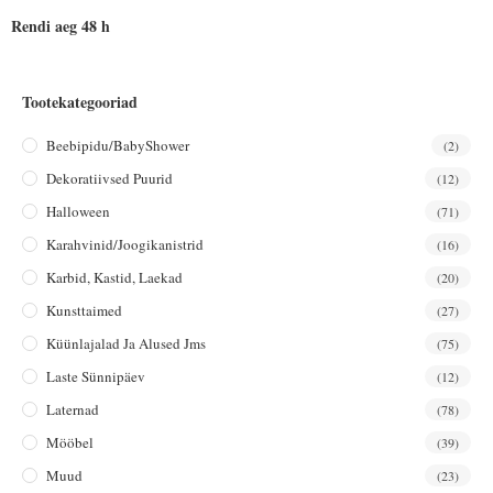
Rendi aeg 48 h
Tootekategooriad
Beebipidu/BabyShower
(2)
Dekoratiivsed Puurid
(12)
Halloween
(71)
Karahvinid/joogikanistrid
(16)
Karbid, Kastid, Laekad
(20)
Kunsttaimed
(27)
Küünlajalad Ja Alused Jms
(75)
Laste Sünnipäev
(12)
Laternad
(78)
Mööbel
(39)
Muud
(23)