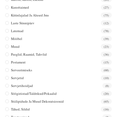
Kunsttaimed
(27)
Küünlajalad Ja Alused Jms
(75)
Laste Sünnipäev
(12)
Laternad
(78)
Mööbel
(39)
Muud
(23)
Peeglid, Raamid, Tahvlid
(36)
Postament
(15)
Serveerimiseks
(68)
Servjetid
(10)
Servjetihoidjad
(8)
Söögiriistad/taldrikud/pokaalid
(20)
Stiilipidude Ja Muud Dekoratsioonid
(65)
Tähed, Sildid
(16)