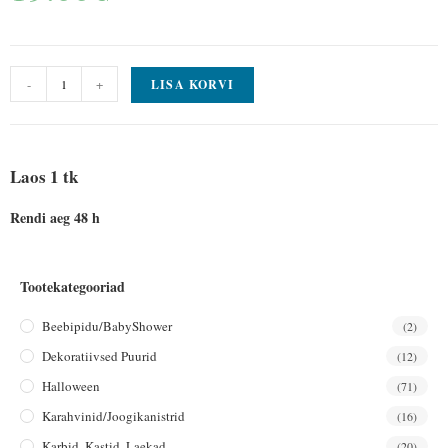
-
+
LISA KORVI
Laos 1 tk
Rendi aeg 48 h
Tootekategooriad
Beebipidu/BabyShower
(2)
Dekoratiivsed Puurid
(12)
Halloween
(71)
Karahvinid/joogikanistrid
(16)
Karbid, Kastid, Laekad
(20)