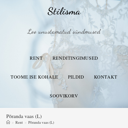
Stilisma
Loo unustamatud sündmused
RENT
RENDITINGIMUSED
TOOME ISE KOHALE
PILDID
KONTAKT
SOOVIKORV
Põranda vaas (L)
>
Rent
>
Põranda vaas (L)