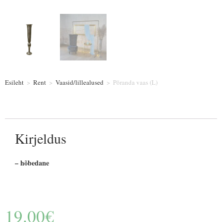
Esileht
>
Rent
>
Vaasid/lillealused
>
Põranda vaas (L)
Kirjeldus
– hõbedane
19.00
€